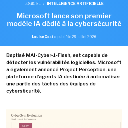
LOGICIEL
/
INTELLIGENCE ARTIFICIELLE
Microsoft lance son premier
modèle IA dédié à la cybersécurité
Louise Costa
,
publié le 29 Juillet 2026
Baptisé MAI-Cyber-1-Flash, est capable de
détecter les vulnérabilités logicielles. Microsoft
a également annoncé Project Perception, une
plateforme d'agents IA destinée à automatiser
une partie des tâches des équipes de
cybersécurité.