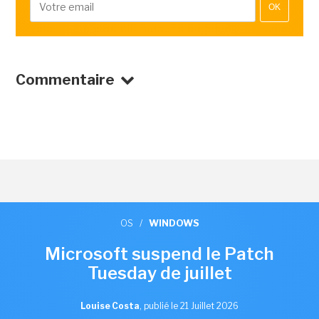
OK
Commentaire
OS
/
WINDOWS
Microsoft suspend le Patch
Tuesday de juillet
Louise Costa
,
publié le 21 Juillet 2026