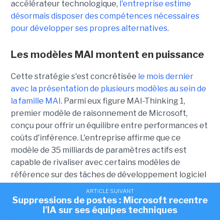
accélérateur technologique,
l'entreprise estime
désormais disposer des compétences nécessaires
pour développer ses propres alternatives
.
Les modèles MAI montent en puissance
Cette stratégie s'est concrétisée
le mois dernier
avec la présentation de plusieurs modèles au sein de
la famille MAI
. Parmi eux figure MAI-Thinking 1,
premier modèle de raisonnement de Microsoft,
conçu pour offrir un équilibre entre performances et
coûts d'inférence. L'entreprise affirme que ce
modèle de 35 milliards de paramètres actifs est
capable de rivaliser avec certains modèles de
référence sur des tâches de développement logiciel
tout en réduisant significativement les coûts
ARTICLE SUIVANT
ARTICLE SUIVANT
d'exploitation.
Suppressions de postes : Microsoft recentre
Microsoft pousse ses propres modèles dans
l'IA sur ses équipes techniques
Excel et Outlook