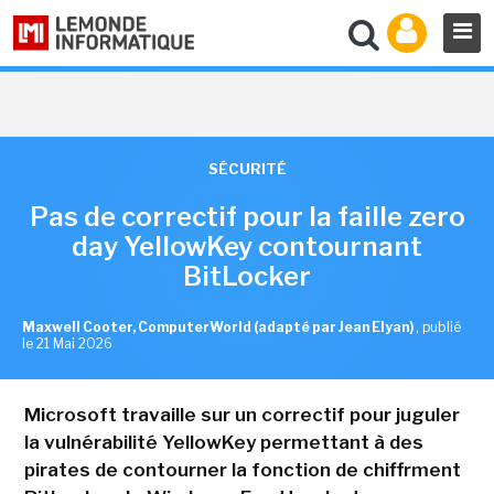
SÉCURITÉ
Pas de correctif pour la faille zero
day YellowKey contournant
BitLocker
Maxwell Cooter, ComputerWorld (adapté par Jean Elyan)
,
publié
le 21 Mai 2026
Microsoft travaille sur un correctif pour juguler
la vulnérabilité YellowKey permettant à des
pirates de contourner la fonction de chiffrment