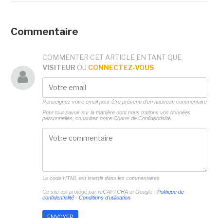
Commentaire
COMMENTER CET ARTICLE EN TANT QUE
VISITEUR
OU
CONNECTEZ-VOUS
Renseignez votre email pour être prévenu d'un nouveau commentaire
Pour tout savoir sur la manière dont nous traitons vos données
personnelles, consultez notre
Charte de Confidentialité.
Le code HTML est interdit dans les commentaires
Ce site est protégé par reCAPTCHA et Google -
Politique de
confidentialité
-
Conditions d'utilisation