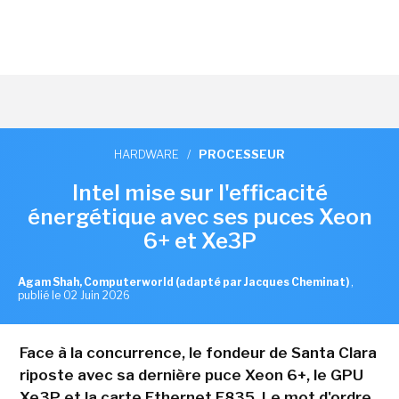
HARDWARE
/
PROCESSEUR
Intel mise sur l'efficacité
énergétique avec ses puces Xeon
6+ et Xe3P
Agam Shah, Computerworld (adapté par Jacques Cheminat)
,
publié le 02 Juin 2026
Face à la concurrence, le fondeur de Santa Clara
riposte avec sa dernière puce Xeon 6+, le GPU
Xe3P et la carte Ethernet E835. Le mot d'ordre