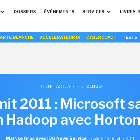
DOSSIERS
ÉVÉNEMENTS
SERVICES
LIVRES-
ARTE BLANCHE
ACCÉLERATEUR IA
CYBERCOACH
TESTS
TOUTE L'ACTUALITÉ
/
CLOUD
t 2011 : Microsoft sa
 Hadoop avec Horto
Maryse Gros avec IDG News Service
,
publié le 13 Octobre 2011