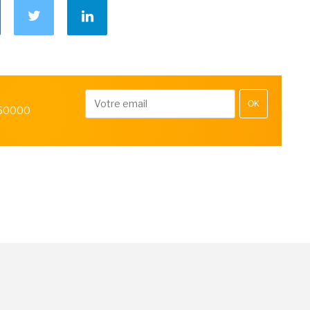
OK
 50000