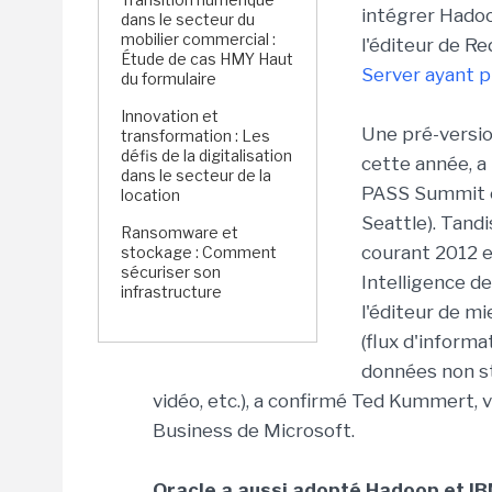
intégrer Hadoo
dans le secteur du
mobilier commercial :
l'éditeur de Re
Étude de cas HMY Haut
Server ayant pu
du formulaire
Innovation et
Une pré-versio
transformation : Les
défis de la digitalisation
cette année, a
dans le secteur de la
PASS Summit c
location
Seattle). Tand
Ransomware et
courant 2012 e
stockage : Comment
sécuriser son
Intelligence d
infrastructure
l'éditeur de m
(flux d'inform
données non st
vidéo, etc.), a confirmé Ted Kummert, 
Business de Microsoft.
Oracle a aussi adopté Hadoop et I