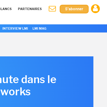
S'abonner
BLANCS
PARTENAIRES
INTERVIEW LMI
LMI MAG
ute dans le
nworks