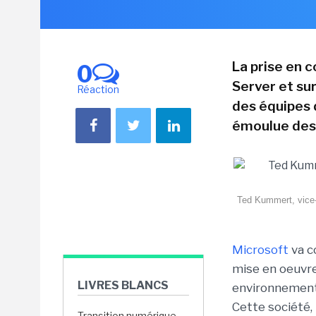
La prise en
0
Server et sur
Réaction
des équipes 
émoulue des
Ted Kummert, vice-p
Microsoft
va c
mise en oeuvr
LIVRES BLANCS
environnement
Cette société,
Transition numérique