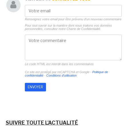
Renseignez votre email pour être prévenu d'un nouveau commentaire
Pour tout savoir sur la manière dont nous traitons vos données
personnelles, consultez notre
Charte de Confidentialité.
Le code HTML est interdit dans les commentaires
Ce site est protégé par reCAPTCHA et Google -
Politique de
confidentialité
-
Conditions d'utilisation
SUIVRE TOUTE L'ACTUALITÉ