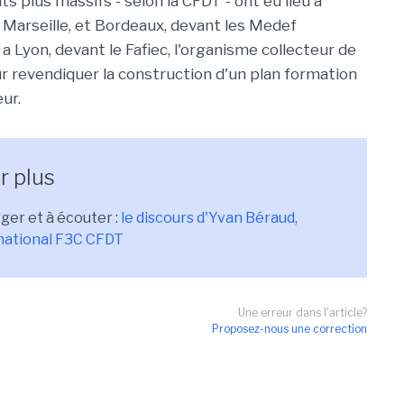
 plus massifs - selon la CFDT - ont eu lieu à
 Marseille, et Bordeaux, devant les Medef
t a Lyon, devant le Fafiec, l'organisme collecteur de
ur revendiquer la construction d'un plan formation
ur.
r plus
rger et à écouter :
le discours d'Yvan Béraud,
national F3C CFDT
Une erreur dans l'article?
Proposez-nous une correction