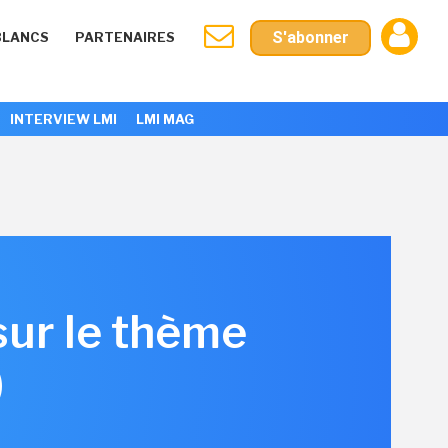
S'abonner
BLANCS
PARTENAIRES
INTERVIEW LMI
LMI MAG
sur le thème
)