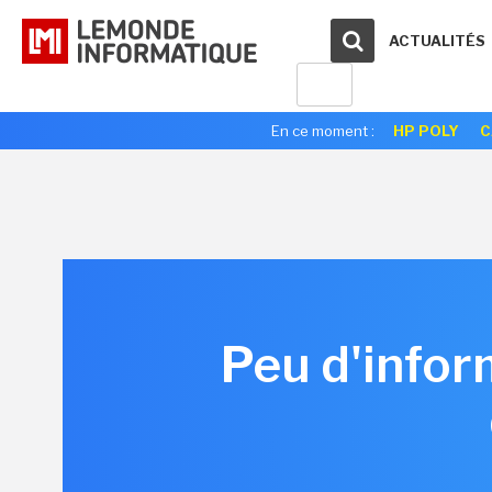
ACTUALITÉS
En ce moment :
HP POLY
C
Peu d'infor