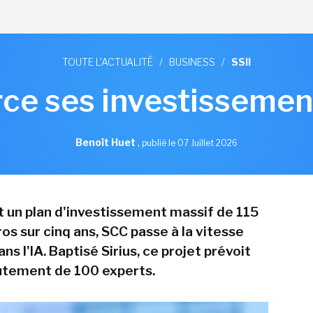
TOUTE L'ACTUALITÉ
/
BUSINESS
/
SSII
ce ses investissement
Benoît Huet
,
publié le 07 Juillet 2026
 un plan d'investissement massif de 115
ros sur cinq ans, SCC passe à la vitesse
ns l'IA. Baptisé Sirius, ce projet prévoit
rutement de 100 experts.