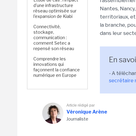
rassemblements
d'une infrastructure
Nantes, Nancy,
réseau optimisée sur
l'expansion de Kiabi
territoriaux, e
la branche, po
Connectivité,
stockage,
dans leur secte
communication :
comment Setec a
repensé son réseau
En savoi
Comprendre les
innovations qui
façonnent la confiance
- A télécha
numérique en Europe
secrétaire 
Article rédigé par
Véronique Arène
Journaliste