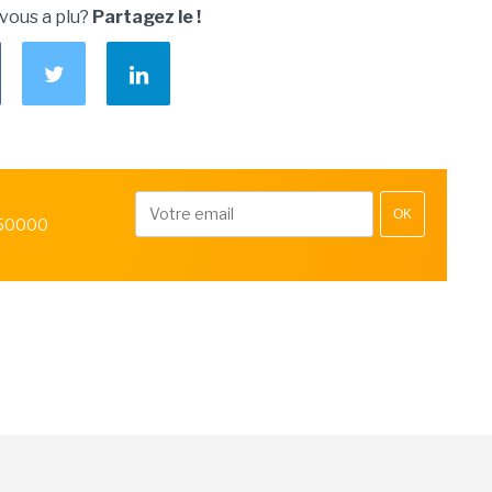
 vous a plu?
Partagez le !
OK
 50000