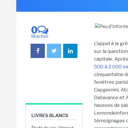
0
Réaction
L'appel à la gr
sur la question
capitale. Aprè
500 à 2 000 sal
cinquantaine d
fenêtres paris
Capgemini, Ato
Datavance et A
hausses de sal
Lemondeinforma
LIVRES BLANCS
témoignages d'
Étude de cas : l'impact