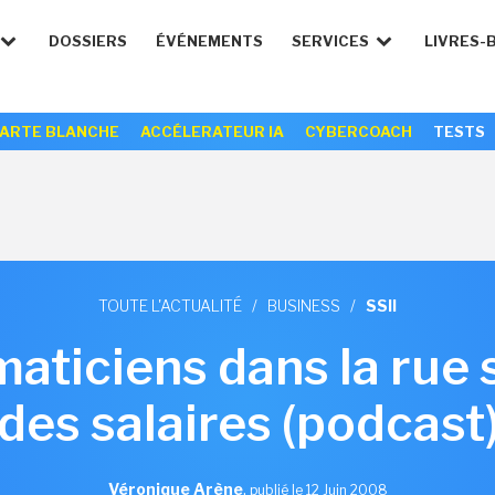
DOSSIERS
ÉVÉNEMENTS
SERVICES
LIVRES-
ARTE BLANCHE
ACCÉLERATEUR IA
CYBERCOACH
TESTS
TOUTE L'ACTUALITÉ
/
BUSINESS
/
SSII
maticiens dans la rue 
des salaires (podcast
Véronique Arène
,
publié le 12 Juin 2008