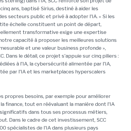
res sterling) dans l'IA, SCC renforce son projet de
cinq ans, baptisé Sirius, destiné à aider les
es secteurs public et privé à adopter l'IA. « Si les
tite échelle constituent un point de départ,
éellement transformative exige une expertise
 notre capacité à proposer les meilleures solutions
 mesurable et une valeur business profonde »,
ans le détail, ce projet s'appuie sur cinq piliers :
édiées à l'IA, la cybersécurité alimentée par l'IA,
tée par l'IA et les marketplaces hyperscalers
 ses propres besoins, par exemple pour améliorer
la finance, tout en réévaluant la manière dont l'IA
 significatifs dans tous ses processus métiers,
ut. Dans le cadre de cet investissement, SCC
100 spécialistes de l'IA dans plusieurs pays