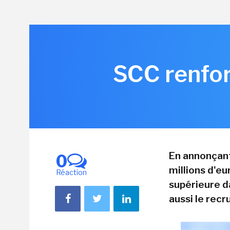
SCC renfor
En annonçant
0
millions d'eu
Réaction
supérieure da
aussi le rec