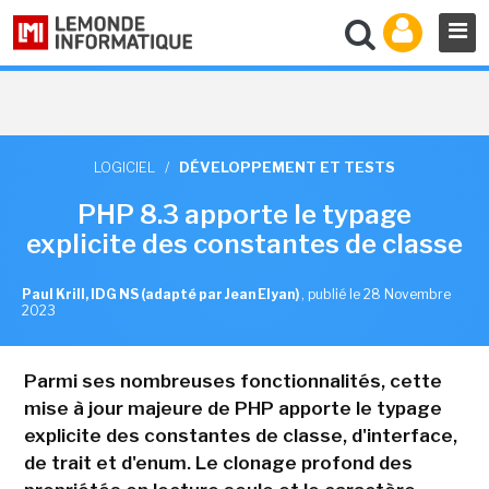
LOGICIEL
/
DÉVELOPPEMENT ET TESTS
PHP 8.3 apporte le typage
explicite des constantes de classe
Paul Krill, IDG NS (adapté par Jean Elyan)
,
publié le 28 Novembre
2023
Parmi ses nombreuses fonctionnalités, cette
mise à jour majeure de PHP apporte le typage
explicite des constantes de classe, d'interface,
de trait et d'enum. Le clonage profond des