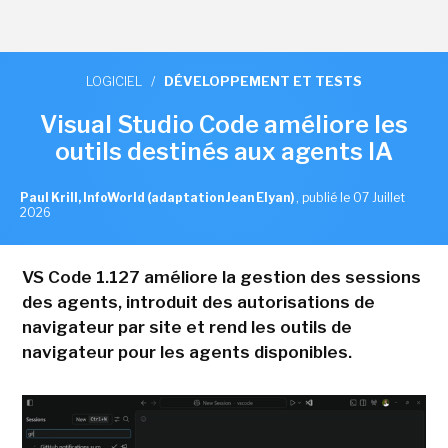
LOGICIEL
/
DÉVELOPPEMENT ET TESTS
Visual Studio Code améliore les
outils destinés aux agents IA
Paul Krill, InfoWorld (adaptation Jean Elyan)
,
publié le 07 Juillet
2026
VS Code 1.127 améliore la gestion des sessions
des agents, introduit des autorisations de
navigateur par site et rend les outils de
navigateur pour les agents disponibles.