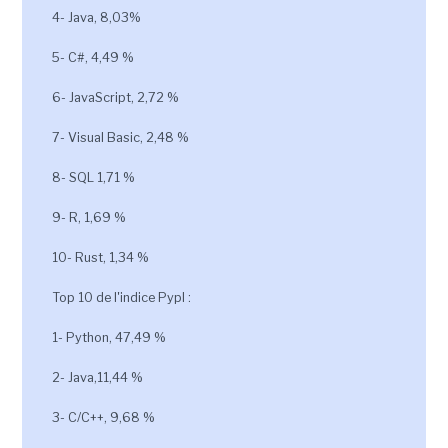
4- Java, 8,03%
5- C#, 4,49 %
6- JavaScript, 2,72 %
7- Visual Basic, 2,48 %
8- SQL 1,71 %
9- R, 1,69 %
10- Rust, 1,34 %
Top 10 de l'indice Pypl :
1- Python, 47,49 %
2- Java,11,44 %
3- C/C++, 9,68 %