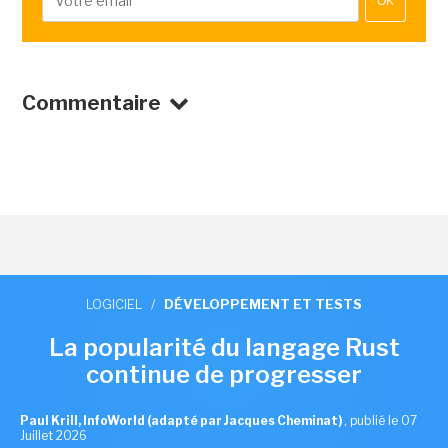
OK
Commentaire
LOGICIEL
/
DÉVELOPPEMENT ET TESTS
La popularité du langage Rust
continue de progresser
Paul Krill, InfoWorld (adapté par Jacques Cheminat)
,
publié le 07
Juillet 2026