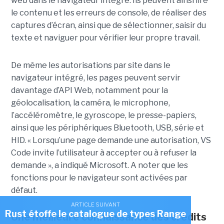
web dans le navigateur intégré. Ils peuvent ainsi lire
le contenu et les erreurs de console, de réaliser des
captures d’écran, ainsi que de sélectionner, saisir du
texte et naviguer pour vérifier leur propre travail.
De même les autorisations par site dans le
navigateur intégré, les pages peuvent servir
davantage d’API Web, notamment pour la
géolocalisation, la caméra, le microphone,
l’accéléromètre, le gyroscope, le presse-papiers,
ainsi que les périphériques Bluetooth, USB, série et
HID. « Lorsqu’une page demande une autorisation, VS
Code invite l’utilisateur à accepter ou à refuser la
demande », a indiqué Microsoft. A noter que les
fonctions pour le navigateur sont activées par
défaut.
ARTICLE SUIVANT
Rust étoffe le catalogue de types Range
Une meilleure connaissance des crédits