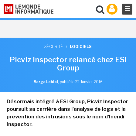
SÉCURITÉ
/
LOGICIELS
Picviz Inspector relancé chez ESI
Group
Serge Leblal
,
publié le 22 Janvier 2016
Désormais intégré à ESI Group, Picviz Inspector
poursuit sa carrière dans l'analyse de logs et la
prévention des intrusions sous le nom d'Inendi
Inspector.