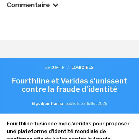
Commentaire
SÉCURITÉ
/
LOGICIELS
Fourthline et Veridas s'unissent
contre la fraude d'identité
Elgodjam Hanna
,
publié le 22 Juillet 2026
Fourthline fusionne avec Veridas pour proposer
une plateforme d'identité mondiale de