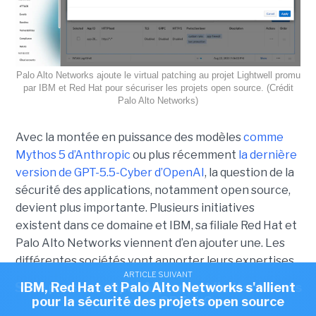
Palo Alto Networks ajoute le virtual patching au projet Lightwell promu
par IBM et Red Hat pour sécuriser les projets open source. (Crédit
Palo Alto Networks)
Avec la montée en puissance des modèles
comme
Mythos 5 d’Anthropic
ou plus récemment
la dernière
version de GPT-5.5-Cyber d’OpenAI
, la question de la
sécurité des applications, notamment open source,
devient plus importante. Plusieurs initiatives
existent dans ce domaine et IBM, sa filiale Red Hat et
Palo Alto Networks viennent d’en ajouter une. Les
différentes sociétés vont apporter leurs expertises
ARTICLE SUIVANT
ARTICLE SUIVANT
respectives comme la technologie de patchs virtuels
Sous pression, OpenAI pourrait limiter l'accès
IBM, Red Hat et Palo Alto Networks s'allient
de Palo Alto au sein de sa solution Prisma.
pour la sécurité des projets open source
au futur GPT-5.6