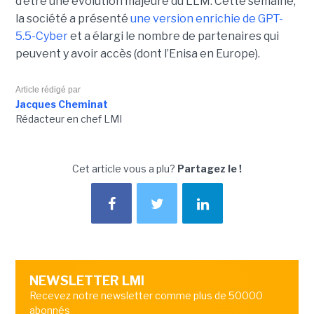
d’être une évolution majeure du LLM. Cette semaine,
la société a présenté
une version enrichie de GPT-
5.5-Cyber
et a élargi le nombre de partenaires qui
peuvent y avoir accès (dont l’Enisa en Europe).
Article rédigé par
Jacques Cheminat
Rédacteur en chef LMI
Cet article vous a plu?
Partagez le !
NEWSLETTER LMI
Recevez notre newsletter comme plus de 50000
abonnés