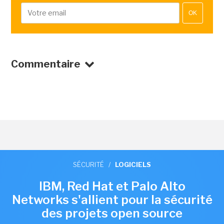
OK
Commentaire
SÉCURITÉ
/
LOGICIELS
IBM, Red Hat et Palo Alto
Networks s'allient pour la sécurité
des projets open source