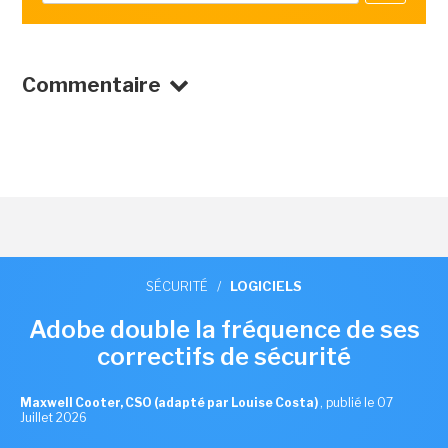
Commentaire
SÉCURITÉ
/
LOGICIELS
Adobe double la fréquence de ses
correctifs de sécurité
Maxwell Cooter, CSO (adapté par Louise Costa)
,
publié le 07
Juillet 2026