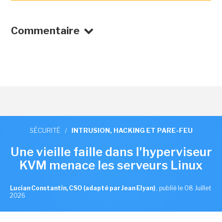
Commentaire
SÉCURITÉ
/
INTRUSION, HACKING ET PARE-FEU
Une vieille faille dans l'hyperviseur
KVM menace les serveurs Linux
Lucian Constantin, CSO (adapté par Jean Elyan)
,
publié le 08 Juillet
2026