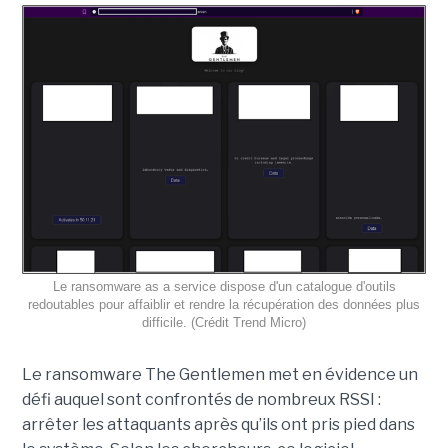
Le ransomware as a service dispose d'un catalogue d'outils
redoutables pour affaiblir et rendre la récupération des données plus
difficile. (Crédit Trend Micro)
Le ransomware The Gentlemen met en évidence un
défi auquel sont confrontés de nombreux RSSI :
arrêter les attaquants après qu’ils ont pris pied dans