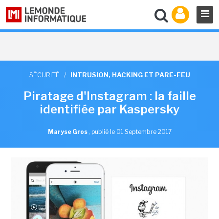
SÉCURITÉ
/
INTRUSION, HACKING ET PARE-FEU
Piratage d'Instagram : la faille
identifiée par Kaspersky
Maryse Gros
,
publié le 01 Septembre 2017