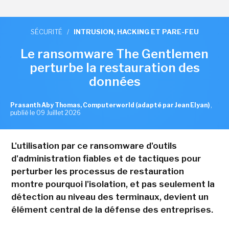
SÉCURITÉ
/
INTRUSION, HACKING ET PARE-FEU
Le ransomware The Gentlemen
perturbe la restauration des
données
Prasanth Aby Thomas, Computerworld (adapté par Jean Elyan)
,
publié le 09 Juillet 2026
L'utilisation par ce ransomware d'outils
d'administration fiables et de tactiques pour
perturber les processus de restauration
montre pourquoi l'isolation, et pas seulement la
détection au niveau des terminaux, devient un
élément central de la défense des entreprises.