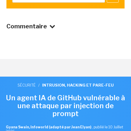
Commentaire
SÉCURITÉ
/
INTRUSION, HACKING ET PARE-FEU
Un agent IA de GitHub vulnérable à
une attaque par injection de
prompt
Gyana Swain, Infoworld (adapté par Jean Elyan)
,
publié le 10 Juillet