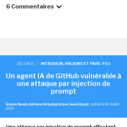
6 Commentaires
SÉCURITÉ
/
INTRUSION, HACKING ET PARE-FEU
Un agent IA de GitHub vulnérable à
une attaque par injection de
prompt
Gyana Swain, Infoworld (adapté par Jean Elyan)
,
publié le 10 Juillet
2026
Une attaque par injection de prompt affectant