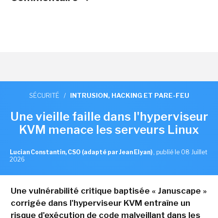
SÉCURITÉ
/
INTRUSION, HACKING ET PARE-FEU
Une vieille faille dans l'hyperviseur
KVM menace les serveurs Linux
Lucian Constantin, CSO (adapté par Jean Elyan)
,
publié le 08 Juillet
2026
Une vulnérabilité critique baptisée « Januscape »
corrigée dans l'hyperviseur KVM entraîne un
risque d'exécution de code malveillant dans les