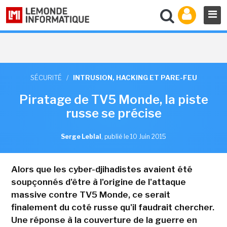
SÉCURITÉ
/
INTRUSION, HACKING ET PARE-FEU
Piratage de TV5 Monde, la piste
russe se précise
Serge Leblal
,
publié le 10 Juin 2015
Alors que les cyber-djihadistes avaient été
soupçonnés d'être à l'origine de l'attaque
massive contre TV5 Monde, ce serait
finalement du coté russe qu'il faudrait chercher.
Une réponse à la couverture de la guerre en