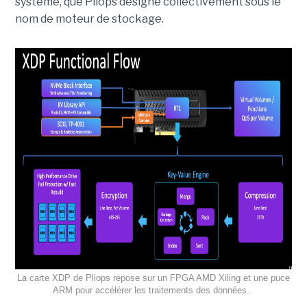
système, que Pliops désigne collectivement sous le
nom de moteur de stockage.
La carte XDP de Pliops repose sur un FPGA AMD Xiling et une puce
ARM pour accélérer les traitements des données.