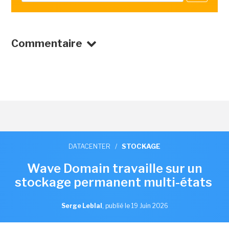
Commentaire
DATACENTER
/
STOCKAGE
Wave Domain travaille sur un
stockage permanent multi-états
Serge Leblal
,
publié le 19 Juin 2026