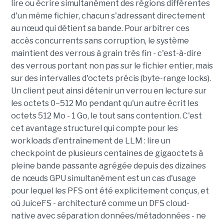
lire ou écrire simultanément des régions différentes
d'un même fichier, chacun s'adressant directement
au nœud qui détient sa bande. Pour arbitrer ces
accès concurrents sans corruption, le système
maintient des verrous à grain très fin - c'est-à-dire
des verrous portant non pas sur le fichier entier, mais
sur des intervalles d'octets précis (byte-range locks).
Un client peut ainsi détenir un verrou en lecture sur
les octets 0–512 Mo pendant qu'un autre écrit les
octets 512 Mo - 1 Go, le tout sans contention. C'est
cet avantage structurel qui compte pour les
workloads d'entraînement de LLM : lire un
checkpoint de plusieurs centaines de gigaoctets à
pleine bande passante agrégée depuis des dizaines
de nœuds GPU simultanément est un cas d'usage
pour lequel les PFS ont été explicitement conçus, et
où JuiceFS - architecturé comme un DFS cloud-
native avec séparation données/métadonnées - ne