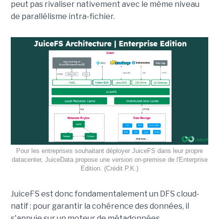
peut pas rivaliser nativement avec le même niveau
de parallélisme intra-fichier.
Pour les entreprises souhaitant déployer JuiceFS dans leur propre
datacenter, JuiceData propose une version on-premise de l'Enterprise
Edition. (Crédit P.K.)
JuiceFS est donc fondamentalement un DFS cloud-
natif : pour garantir la cohérence des données, il
s'appuie sur un moteur de métadonnées