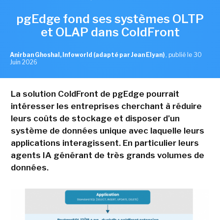
pgEdge fond ses systèmes OLTP
et OLAP dans ColdFront
Anirban Ghoshal, Infoworld (adapté par Jean Elyan)
,
publié le 30
Juin 2026
La solution ColdFront de pgEdge pourrait
intéresser les entreprises cherchant à réduire
leurs coûts de stockage et disposer d'un
système de données unique avec laquelle leurs
applications interagissent. En particulier leurs
agents IA générant de très grands volumes de
données.