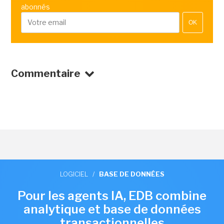
abonnés
OK
Commentaire
LOGICIEL
/
BASE DE DONNÉES
Pour les agents IA, EDB combine
analytique et base de données
transactionnelles