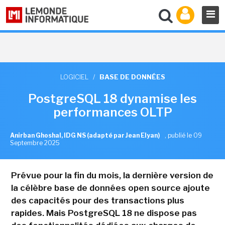
LOGICIEL
/
BASE DE DONNÉES
PostgreSQL 18 dynamise les
performances OLTP
Anirban Ghoshal, IDG NS (adapté par Jean Elyan)
,
publié le 09
Septembre 2025
Prévue pour la fin du mois, la dernière version de
la célèbre base de données open source ajoute
des capacités pour des transactions plus
rapides. Mais PostgreSQL 18 ne dispose pas