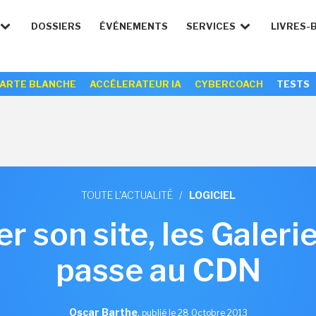
DOSSIERS
ÉVÉNEMENTS
SERVICES
LIVRES-
ARTE BLANCHE
ACCÉLERATEUR IA
CYBERCOACH
TESTS
TOUTE L'ACTUALITÉ
/
LOGICIEL
r son site, les Galeri
passe au CDN
Oscar Barthe
,
publié le 28 Octobre 2013