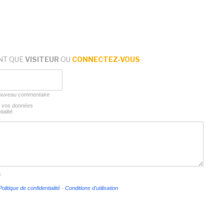
NT QUE
VISITEUR
OU
CONNECTEZ-VOUS
 nouveau commentaire
ns vos données
ialité.
s
Politique de confidentialité
-
Conditions d'utilisation