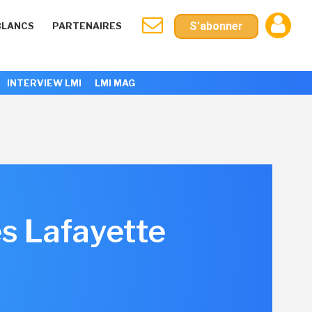
S'abonner
BLANCS
PARTENAIRES
INTERVIEW LMI
LMI MAG
es Lafayette