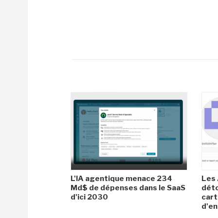
L'IA agentique menace 234
Les 
Md$ de dépenses dans le SaaS
dét
d'ici 2030
cart
d'en