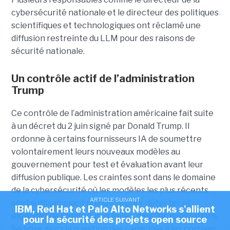
cybersécurité nationale et le directeur des politiques
scientifiques et technologiques ont réclamé une
diffusion restreinte du LLM pour des raisons de
sécurité nationale.
Un contrôle actif de l’administration
Trump
Ce contrôle de l’administration américaine fait suite
à un décret du 2 juin signé par Donald Trump. Il
ordonne à certains fournisseurs IA de soumettre
volontairement leurs nouveaux modèles au
gouvernement pour test et évaluation avant leur
diffusion publique. Les craintes sont dans le domaine
de la cybersécurité où les modèles les plus récents
ARTICLE SUIVANT
sont suffisamment puissants pour détecter et
IBM, Red Hat et Palo Alto Networks s'allient
exploiter de nombreuses failles dans les applications.
pour la sécurité des projets open source
Se pose alors la question des capacités à les corriger