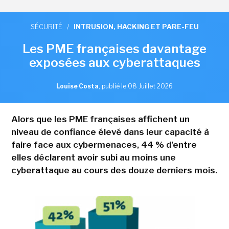
SÉCURITÉ
/
INTRUSION, HACKING ET PARE-FEU
Les PME françaises davantage
exposées aux cyberattaques
Louise Costa
,
publié le 08 Juillet 2026
Alors que les PME françaises affichent un
niveau de confiance élevé dans leur capacité à
faire face aux cybermenaces, 44 % d'entre
elles déclarent avoir subi au moins une
cyberattaque au cours des douze derniers mois.