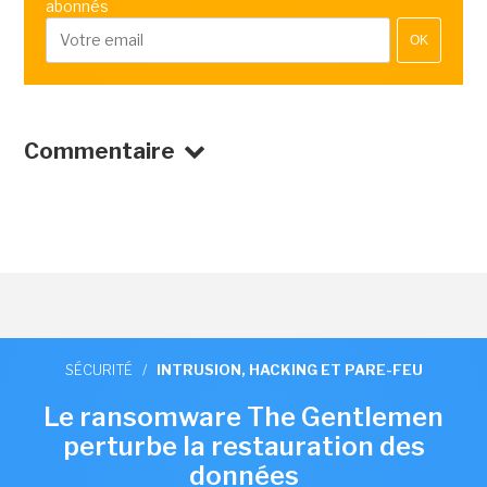
abonnés
OK
Commentaire
SÉCURITÉ
/
INTRUSION, HACKING ET PARE-FEU
Le ransomware The Gentlemen
perturbe la restauration des
données