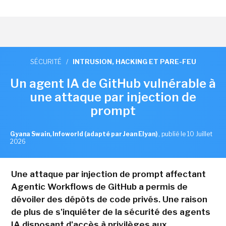
SÉCURITÉ
/
INTRUSION, HACKING ET PARE-FEU
Un agent IA de GitHub vulnérable à
une attaque par injection de
prompt
Gyana Swain, Infoworld (adapté par Jean Elyan)
,
publié le 10 Juillet
2026
Une attaque par injection de prompt affectant
Agentic Workflows de GitHub a permis de
dévoiler des dépôts de code privés. Une raison
de plus de s'inquiéter de la sécurité des agents
IA disposant d'accès à privilèges aux