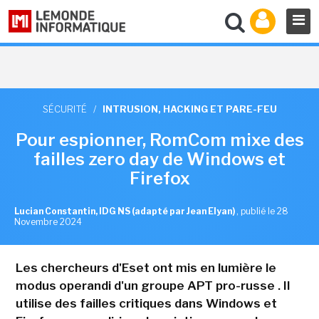
SÉCURITÉ
/
INTRUSION, HACKING ET PARE-FEU
Pour espionner, RomCom mixe des
failles zero day de Windows et
Firefox
Lucian Constantin, IDG NS (adapté par Jean Elyan)
,
publié le 28
Novembre 2024
Les chercheurs d'Eset ont mis en lumière le
modus operandi d'un groupe APT pro-russe . Il
utilise des failles critiques dans Windows et