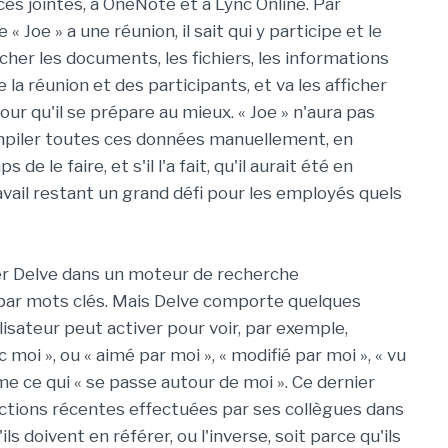
s jointes, à OneNote et à Lync Online. Par
 Joe » a une réunion, il sait qui y participe et le
rcher les documents, les fichiers, les informations
 la réunion et des participants, et va les afficher
pour qu'il se prépare au mieux. « Joe » n'aura pas
mpiler toutes ces données manuellement, en
 le faire, et s'il l'a fait, qu'il aurait été en
avail restant un grand défi pour les employés quels
er Delve dans un moteur de recherche
 par mots clés. Mais Delve comporte quelques
ilisateur peut activer pour voir, par exemple,
moi », ou « aimé par moi », « modifié par moi », « vu
me ce qui « se passe autour de moi ». Ce dernier
actions récentes effectuées par ses collègues dans
ils doivent en référer, ou l'inverse, soit parce qu'ils