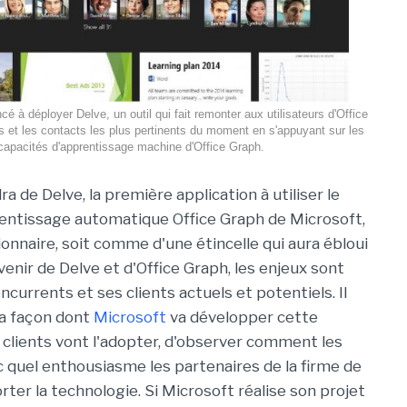
 à déployer Delve, un outil qui fait remonter aux utilisateurs d'Office
s et les contacts les plus pertinents du moment en s'appuyant sur les
capacités d'apprentissage machine d'Office Graph.
a de Delve, la première application à utiliser le
entissage automatique Office Graph de Microsoft,
nnaire, soit comme d'une étincelle qui aura ébloui
enir de Delve et d'Office Graph, les enjeux sont
urrents et ses clients actuels et potentiels. Il
la façon dont
Microsoft
va développer cette
clients vont l'adopter, d'observer comment les
c quel enthousiasme les partenaires de la firme de
er la technologie. Si Microsoft réalise son projet