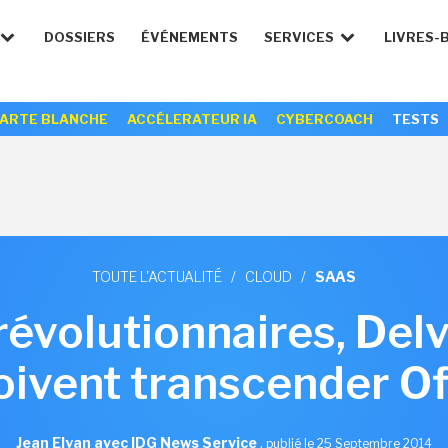
DOSSIERS
ÉVÉNEMENTS
SERVICES
LIVRES-
ARTE BLANCHE
ACCÉLERATEUR IA
CYBERCOACH
TESTS
TOUTE L'ACTUALITÉ
/
CLOUD
/
SAAS
révolutionnaires, Delv
oivent transcender Of
Jean Elyan avec IDG News Service
,
publié le 25 Septembre 2014