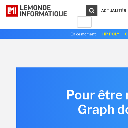
ACTUALITÉS
En ce moment :
HP POLY
C
Pour être 
Graph d