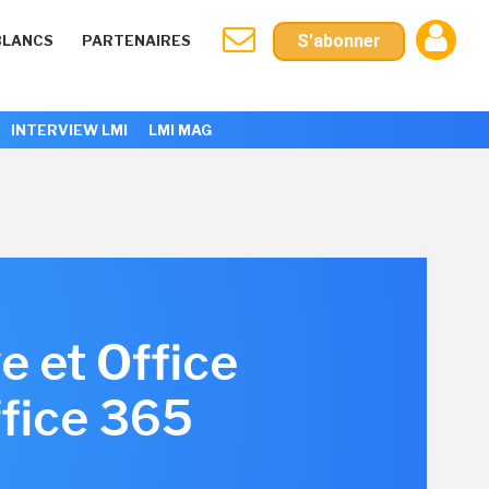
S'abonner
BLANCS
PARTENAIRES
INTERVIEW LMI
LMI MAG
e et Office
fice 365