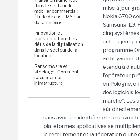
dans le secteur du
mise à jour gra
mobilier commercial :
Nokia 6700 ser
Étude de cas HMY Haut
du formulaire
Samsung, LG, 
cinq systèmes d
Innovation et
transformation : Les
autres jeux pou
défis de la digitalisation
programme Ora
dans le secteur de la
location
au Royaume-Un
Ransomware et
étendu à d'aut
stockage : Comment
l'opérateur pr
sécuriser son
infrastructure
en Pologne, en
des logiciels 
marché". Les a
sûr directemen
sans avoir à s'identifier et sans avoir 
plateformes applicatives se multiplien
le recrutement et la fédération d'une