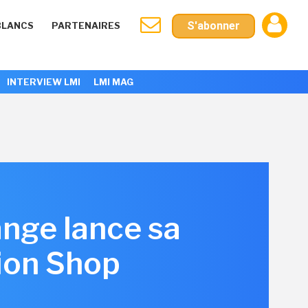
S'abonner
BLANCS
PARTENAIRES
INTERVIEW LMI
LMI MAG
ange lance sa
ion Shop