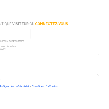
NT QUE
VISITEUR
OU
CONNECTEZ-VOUS
 nouveau commentaire
ns vos données
ialité.
s
Politique de confidentialité
-
Conditions d'utilisation