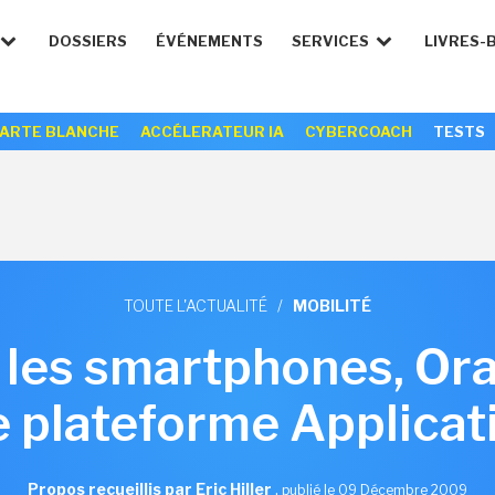
DOSSIERS
ÉVÉNEMENTS
SERVICES
LIVRES-
ARTE BLANCHE
ACCÉLERATEUR IA
CYBERCOACH
TESTS
TOUTE L'ACTUALITÉ
/
MOBILITÉ
 les smartphones, Or
 plateforme Applicat
Propos recueillis par Eric Hiller
,
publié le 09 Décembre 2009