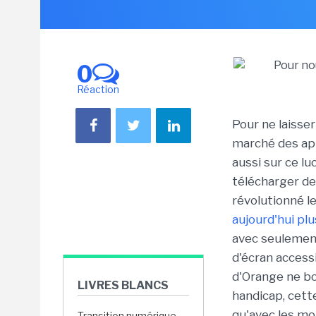
0
Réaction
Pour ne laisse
marché des app
aussi sur ce lu
télécharger de
révolutionné l
aujourd'hui pl
avec seulement
d'écran access
d'Orange ne bo
LIVRES BLANCS
handicap, cet
qu'avec les mo
Transition numérique