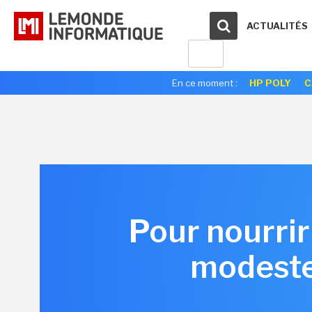
ACTUALITÉS
En ce moment :
HP POLY
C
Pour nourrir
modeste