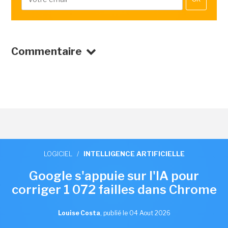
Commentaire
LOGICIEL
/
INTELLIGENCE ARTIFICIELLE
Google s'appuie sur l'IA pour
corriger 1 072 failles dans Chrome
Louise Costa
,
publié le 04 Aout 2026