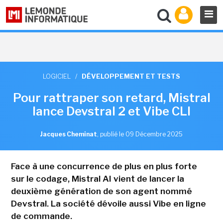
LOGICIEL
/
DÉVELOPPEMENT ET TESTS
Pour rattraper son retard, Mistral
lance Devstral 2 et Vibe CLI
Jacques Cheminat
,
publié le 09 Décembre 2025
Face à une concurrence de plus en plus forte
sur le codage, Mistral AI vient de lancer la
deuxième génération de son agent nommé
Devstral. La société dévoile aussi Vibe en ligne
de commande.