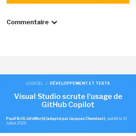
Commentaire
LOGICIEL
/
DÉVELOPPEMENT ET TESTS
Visual Studio scrute l'usage de
GitHub Copilot
Paull Krill, InfoWorld (adapté par Jacques Cheminat)
,
publié le 10
Juillet 2026