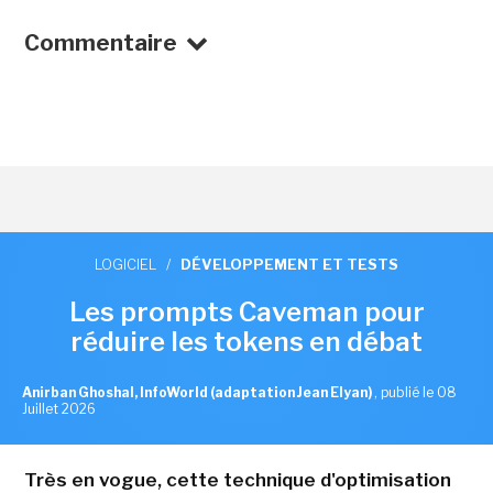
Commentaire
LOGICIEL
/
DÉVELOPPEMENT ET TESTS
Les prompts Caveman pour
réduire les tokens en débat
Anirban Ghoshal, InfoWorld (adaptation Jean Elyan)
,
publié le 08
Juillet 2026
Très en vogue, cette technique d'optimisation