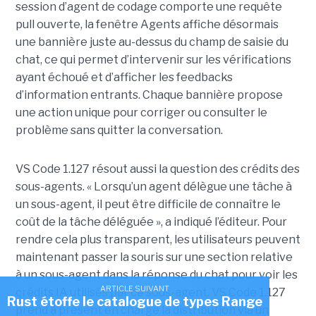
session d’agent de codage comporte une requête
pull ouverte, la fenêtre Agents affiche désormais
une bannière juste au-dessus du champ de saisie du
chat, ce qui permet d’intervenir sur les vérifications
ayant échoué et d’afficher les feedbacks
d’information entrants. Chaque bannière propose
une action unique pour corriger ou consulter le
problème sans quitter la conversation.
VS Code 1.127 résout aussi la question des crédits des
sous-agents. « Lorsqu’un agent délègue une tâche à
un sous-agent, il peut être difficile de connaître le
coût de la tâche déléguée », a indiqué l’éditeur. Pour
rendre cela plus transparent, les utilisateurs peuvent
maintenant passer la souris sur une section relative
à un sous-agent dans la réponse du chat pour voir les
ARTICLE SUIVANT
crédits IA utilisés par ce sous-agent. VS Code 1.127
Rust étoffe le catalogue de types Range
prend à présent en charge la distribution via un