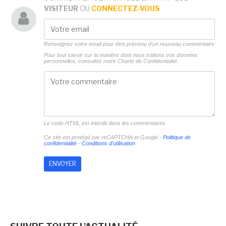
VISITEUR
OU
CONNECTEZ-VOUS
Renseignez votre email pour être prévenu d'un nouveau commentaire
Pour tout savoir sur la manière dont nous traitons vos données
personnelles, consultez notre
Charte de Confidentialité.
Le code HTML est interdit dans les commentaires
Ce site est protégé par reCAPTCHA et Google -
Politique de
confidentialité
-
Conditions d'utilisation