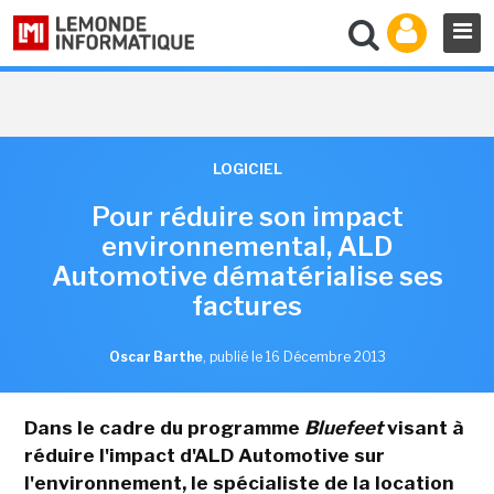
LOGICIEL
Pour réduire son impact
environnemental, ALD
Automotive dématérialise ses
factures
Oscar Barthe
,
publié le 16 Décembre 2013
Dans le cadre du programme
Bluefeet
visant à
réduire l'impact d'ALD Automotive sur
l'environnement, le spécialiste de la location