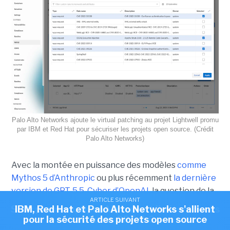
Palo Alto Networks ajoute le virtual patching au projet Lightwell promu
par IBM et Red Hat pour sécuriser les projets open source. (Crédit
Palo Alto Networks)
Avec la montée en puissance des modèles
comme
Mythos 5 d’Anthropic
ou plus récemment
la dernière
version de GPT-5.5-Cyber d’OpenAI
, la question de la
ARTICLE SUIVANT
ARTICLE SUIVANT
sécurité des applications, notamment open source,
Sous pression, OpenAI pourrait limiter l'accès
IBM, Red Hat et Palo Alto Networks s'allient
devient plus importante. Plusieurs initiatives
pour la sécurité des projets open source
au futur GPT-5.6
existent dans ce domaine et IBM, sa filiale Red Hat et