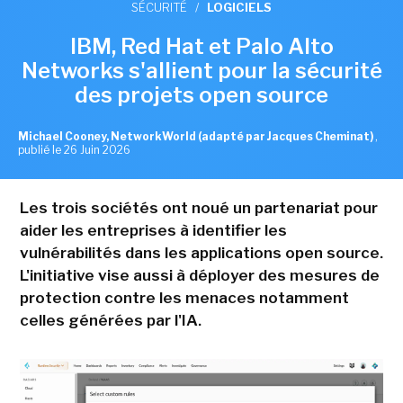
SÉCURITÉ
/
LOGICIELS
IBM, Red Hat et Palo Alto
Networks s'allient pour la sécurité
des projets open source
Michael Cooney, NetworkWorld (adapté par Jacques Cheminat)
,
publié le 26 Juin 2026
Les trois sociétés ont noué un partenariat pour
aider les entreprises à identifier les
vulnérabilités dans les applications open source.
L'initiative vise aussi à déployer des mesures de
protection contre les menaces notamment
celles générées par l'IA.