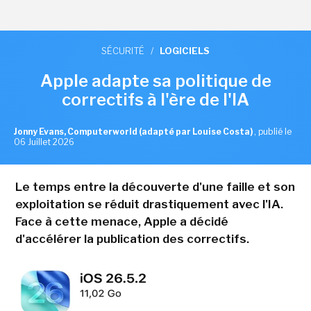
SÉCURITÉ
/
LOGICIELS
Apple adapte sa politique de
correctifs à l'ère de l'IA
Jonny Evans, Computerworld (adapté par Louise Costa)
,
publié le
06 Juillet 2026
Le temps entre la découverte d'une faille et son
exploitation se réduit drastiquement avec l'IA.
Face à cette menace, Apple a décidé
d'accélérer la publication des correctifs.