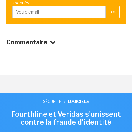
abonnés
OK
Commentaire
SÉCURITÉ
/
LOGICIELS
Fourthline et Veridas s'unissent
contre la fraude d'identité