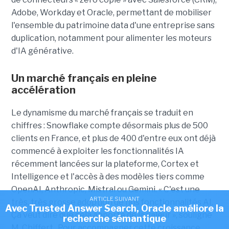
Adobe, Workday et Oracle, permettant de mobiliser
l'ensemble du patrimoine data d'une entreprise sans
duplication, notamment pour alimenter les moteurs
d'IA générative.
Un marché français en pleine
accélération
Le dynamisme du marché français se traduit en
chiffres : Snowflake compte désormais plus de 500
clients en France, et plus de 400 d'entre eux ont déjà
commencé à exploiter les fonctionnalités IA
récemment lancées sur la plateforme, Cortex et
Intelligence et l'accès à des modèles tiers comme
OpenAI, Anthropic, Mistral ou Gemini. « C'est une
ARTICLE SUIVANT
très, très grosse adoption de nos fonctionnalités AI.
Avec Trusted Answer Search, Oracle améliore la
Ça veut dire que cela apporte de la valeur », souligne
recherche sémantique
M.
Chiffert
. Pour accompagner cette croissance,