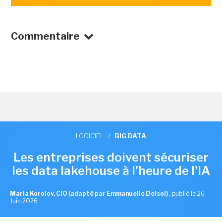
Commentaire
LOGICIEL
/
BIG DATA
Les entreprises doivent sécuriser
les data lakehouse à l'heure de l'IA
Maria Korolov, CIO (adapté par Emmanuelle Delsol)
,
publié le 26
Juin 2026