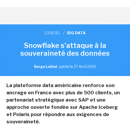
LOGICIEL
/
BIG DATA
Snowflake s'attaque à la
souveraineté des données
Serge Leblal
,
publié le 27 Avril 2026
La plateforme data américaine renforce son
ancrage en France avec plus de 500 clients, un
partenariat stratégique avec SAP et une
approche ouverte fondée sur Apache Iceberg
et Polaris pour répondre aux exigences de
souveraineté.