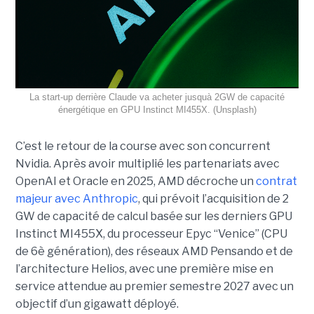
La start-up derrière Claude va acheter jusquà 2GW de capacité
énergétique en GPU Instinct MI455X. (Unsplash)
C’est le retour de la course avec son concurrent
Nvidia.
Après avoir multiplié les partenariats avec
OpenAI et Oracle en 2025, AMD décroche un
contrat
majeur avec Anthropic
, qui prévoit l’acquisition de 2
GW de capacité de calcul basée sur les derniers GPU
Instinct MI455X, du
processeur
Epyc
“Venice” (CPU
de 6è génération), des réseaux
AMD Pensando
et de
l’architecture Helios, avec une première mise en
service attendue au premier semestre 2027 avec un
objectif d’un gigawatt déployé.