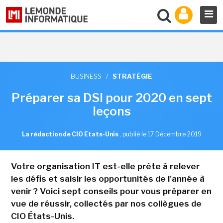
BUSINESS
/
STRATÉGIE
Préparer sa DSI pour 2020 en sept
leçons
La rédaction de CIO Etats-Unis
,
publié le 17 Décembre 2019
Votre organisation IT est-elle prête à relever
les défis et saisir les opportunités de l'année à
venir ? Voici sept conseils pour vous préparer en
vue de réussir, collectés par nos collègues de
CIO États-Unis.