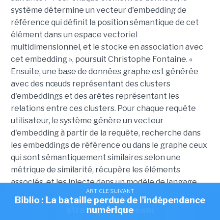
système détermine un vecteur d'embedding de
référence qui définit la position sémantique de cet
élément dans un espace vectoriel
multidimensionnel, et le stocke en association avec
cet embedding », poursuit Christophe Fontaine. «
Ensuite, une base de données graphe est générée
avec des nœuds représentant des clusters
d'embeddings et des arêtes représentant les
relations entre ces clusters. Pour chaque requête
utilisateur, le système génère un vecteur
d'embedding à partir de la requête, recherche dans
les embeddings de référence ou dans le graphe ceux
qui sont sémantiquement similaires selon une
métrique de similarité, récupère les éléments
associés, et les injecte dans un modèle de langage
ARTICLE SUIVANT
ARTICLE SUIVANT
génératif pour produire le résultat. »
Biblio : La bataille perdue de l'indépendance
Sécurité agentique et data au coeur de la
stratégie de Veeam
numérique