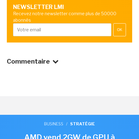
NEWSLETTER LMI
Recevez notre newsletter comme plus de 50000
abonnés
OK
Commentaire
BUSINESS
/
STRATÉGIE
AMD vend 2GW de GPU à