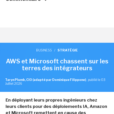
BUSINESS
/
STRATÉGIE
AWS et Microsoft chassent sur les
terres des intégrateurs
Taryn Plumb, CIO (adapté par Dominique Filippone)
,
publié le 03
Juillet 2026
En déployant leurs propres ingénieurs chez
leurs clients pour des déploiements IA, Amazon
et Microsoft remettent en cause des