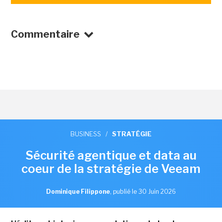
Commentaire
BUSINESS
/
STRATÉGIE
Sécurité agentique et data au
coeur de la stratégie de Veeam
Dominique Filippone
,
publié le 30 Juin 2026