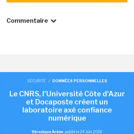
Commentaire
SÉCURITÉ
/
DONNÉES PERSONNELLES
Le CNRS, l'Université Côte d'Azur
et Docaposte créent un
laboratoire axé confiance
numérique
Véronique Arène
,
publié le 24 Juin 2026