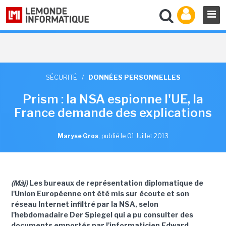
SÉCURITÉ
/
DONNÉES PERSONNELLES
Prism : la NSA espionne l'UE, la
France demande des explications
Maryse Gros
,
publié le 01 Juillet 2013
(Màj)
Les bureaux de représentation diplomatique de
l'Union Européenne ont été mis sur écoute et son
réseau Internet infiltré par la NSA, selon
l'hebdomadaire Der Spiegel qui a pu consulter des
documents emportés par l'informaticien Edward