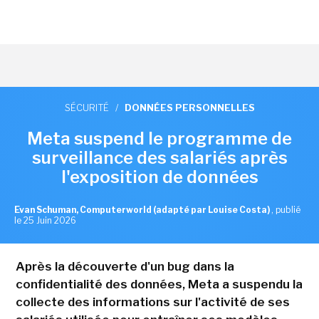
SÉCURITÉ
/
DONNÉES PERSONNELLES
Meta suspend le programme de
surveillance des salariés après
l'exposition de données
Evan Schuman, Computerworld (adapté par Louise Costa)
,
publié
le 25 Juin 2026
Après la découverte d'un bug dans la
confidentialité des données, Meta a suspendu la
collecte des informations sur l'activité de ses