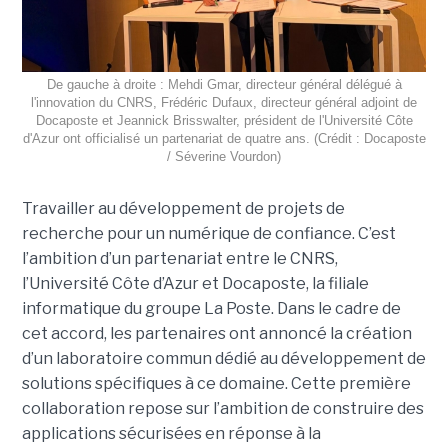
De gauche à droite : Mehdi Gmar, directeur général délégué à
l'innovation du CNRS, Frédéric Dufaux, directeur général adjoint de
Docaposte et Jeannick Brisswalter, président de l'Université Côte
d'Azur ont officialisé un partenariat de quatre ans. (Crédit : Docaposte
/ Séverine Vourdon)
Travailler au développement de projets de
recherche pour un numérique de confiance. C’est
l’ambition d’un partenariat entre le CNRS,
l’Université Côte d’Azur et Docaposte, la filiale
informatique du groupe La Poste. Dans le cadre de
cet accord, les partenaires ont annoncé la création
d’un laboratoire commun dédié au développement de
solutions spécifiques à ce domaine. Cette première
collaboration repose sur l’ambition de construire des
applications sécurisées en réponse à la