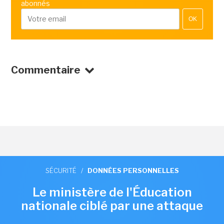
abonnés
OK
Commentaire
SÉCURITÉ
/
DONNÉES PERSONNELLES
Le ministère de l'Éducation
nationale ciblé par une attaque