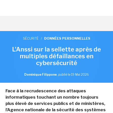
SÉCURITÉ
/
DONNÉES PERSONNELLES
L'Anssi sur la sellette après de
multiples défaillances en
cybersécurité
Dominique Filippone
,
publié le 19 Mai 2026
Face à la recrudescence des attaques
informatiques touchant un nombre toujours
plus élevé de services publics et de ministères,
l'Agence nationale de la sécurité des systèmes