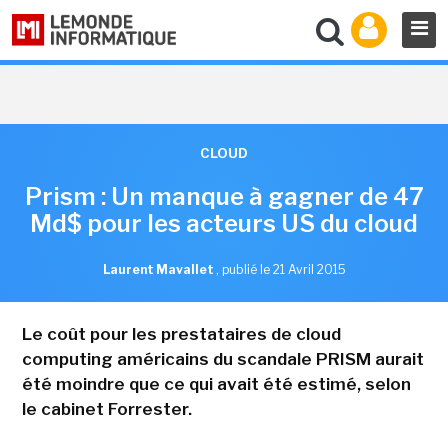
CLOUD
Prism : Un manque à gagner de 47
Md$ pour les acteurs US du cloud
Laurent Mavallet
,
publié le 21 Avril 2015
Le coût pour les prestataires de cloud
computing américains du scandale PRISM aurait
été moindre que ce qui avait été estimé, selon
le cabinet Forrester.