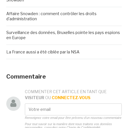
Affaire Snowden : comment contrôler les droits
d'administration
Surveillance des données, Bruxelles pointe les pays espions
en Europe
La France aussi a été ciblée par la NSA
Commentaire
COMMENTER CET ARTICLE EN TANT QUE
VISITEUR
OU
CONNECTEZ-VOUS
Renseignez votre email pour être prévenu d'un nouveau commentaire
Pour tout savoir sur la manière dont nous traitons vos données
personnelles, consultez notre
Charte de Confidentialité.