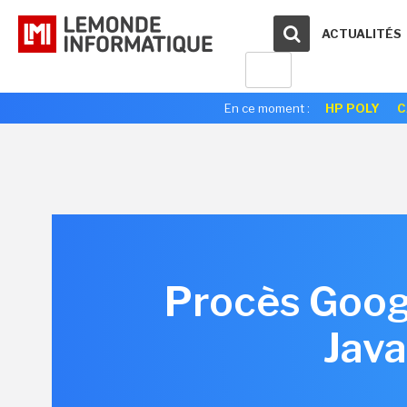
ACTUALITÉS
En ce moment :
HP POLY
C
Procès Googl
Java