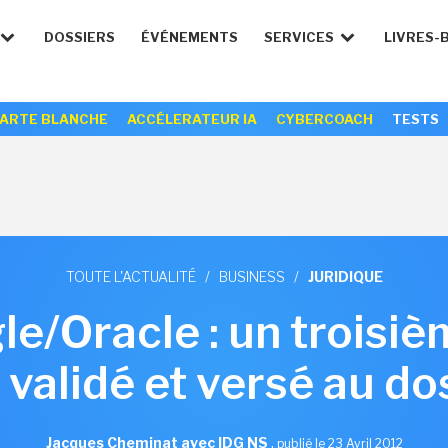
DOSSIERS
ÉVÉNEMENTS
SERVICES
LIVRES-
ARTE BLANCHE
ACCÉLERATEUR IA
CYBERCOACH
TESTS
TOUTE L'ACTUALITÉ
/
BUSINESS
/
JURIDIQUE
e/Oracle : un troisiè
 validé et versé au do
Jacques Cheminat avec IDG NS
,
publié le 23 Avril 2012