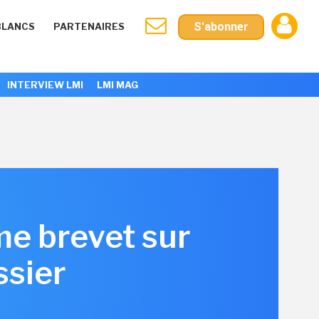
S'abonner
BLANCS
PARTENAIRES
INTERVIEW LMI
LMI MAG
me brevet sur
ssier