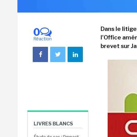
Dans le liti
0
l'Office amé
Réaction
brevet sur Ja
LIVRES BLANCS
Étude de cas : l'impact