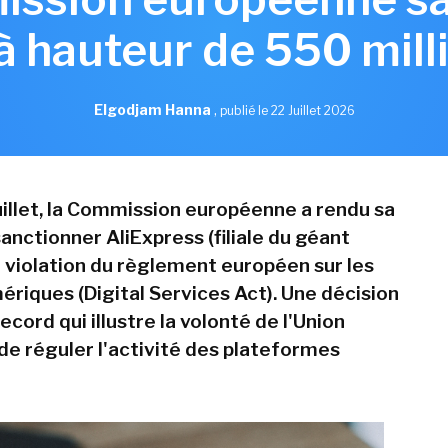
à hauteur de 550 mill
Elgodjam Hanna
,
publié le 22 Juillet 2026
juillet, la Commission européenne a rendu sa
anctionner AliExpress (filiale du géant
r violation du règlement européen sur les
ériques (Digital Services Act). Une décision
cord qui illustre la volonté de l'Union
e réguler l'activité des plateformes