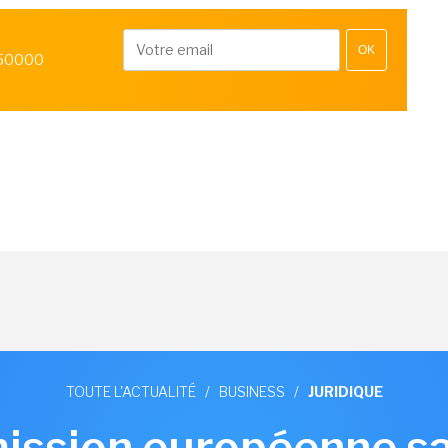
OK
 50000
TOUTE L'ACTUALITÉ
/
BUSINESS
/
JURIDIQUE
ssion européenne s