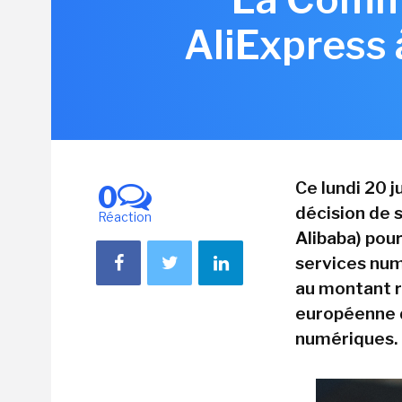
AliExpress 
Ce lundi 20 
0
décision de s
Réaction
Alibaba) pou
services num
au montant re
européenne d
numériques.