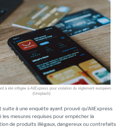
 à été infligée à AliExpress pour violation du règlement européen.
(Unsplash)
it suite à une enquête ayant prouvé qu'AliExpress
é les mesures requises pour empêcher la
ion de produits illégaux, dangereux ou contrefaits