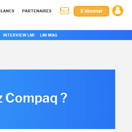
S'abonner
BLANCS
PARTENAIRES
INTERVIEW LMI
LMI MAG
ez Compaq ?