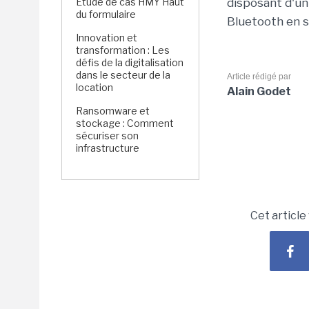
Étude de cas HMY Haut
disposant d'un
du formulaire
Bluetooth en s
Innovation et
transformation : Les
défis de la digitalisation
dans le secteur de la
Article rédigé par
location
Alain Godet
Ransomware et
stockage : Comment
sécuriser son
infrastructure
Cet article