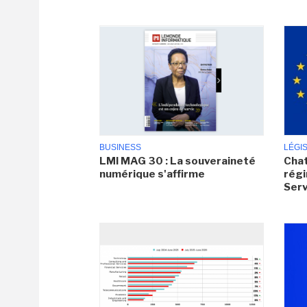
BUSINESS
LÉGI
LMI MAG 30 : La souveraineté
Chat
numérique s'affirme
régi
Serv