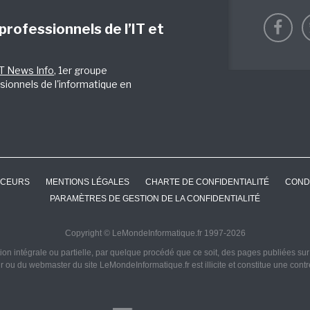
 professionnels de l’IT et
IT News Info
, 1er groupe
sionnels de l'informatique en
CEURS
MENTIONS LÉGALES
CHARTE DE CONFIDENTIALITÉ
COND
PARAMÈTRES DE GESTION DE LA CONFIDENTIALITÉ
Copyright © LeMondeInformatique.fr 1997-2026
on intégrale ou partielle, par quelque procédé que ce soit, des pages publiées sur ce
ur ou du webmaster du site LeMondeInformatique.fr est illicite et constitue une cont