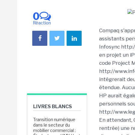
0
Réaction
Compaq s'appr
assistants per
Infosync http:
en projet un i
code Project 
http://www.inf
intégrerait deu
étendue. Aucun
HP aurait égal
personnels sou
LIVRES BLANCS
http://www.le
Transition numérique
En attendant, 
dans le secteur du
rentrée) une n
mobilier commercial :