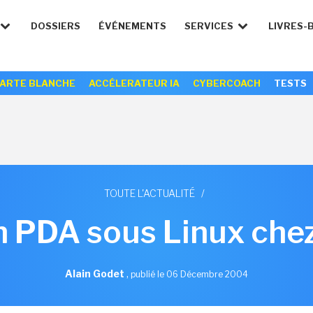
DOSSIERS
ÉVÉNEMENTS
SERVICES
LIVRES-
ARTE BLANCHE
ACCÉLERATEUR IA
CYBERCOACH
TESTS
TOUTE L'ACTUALITÉ
/
Un PDA sous Linux ch
Alain Godet
,
publié le 06 Décembre 2004