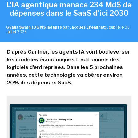
L'IA agentique menace 234 Md$ de
dépenses dans le SaaS d'ici 2030
Gyana Swain, IDG NS (adapté par Jacques Cheminat)
,
publié le 06
Juillet 2026
D'après Gartner, les agents IA vont bouleverser
les modèles économiques traditionnels des
logiciels d'entreprises. Dans les 5 prochaines
années, cette technologie va obérer environ
20% des dépenses SaaS.