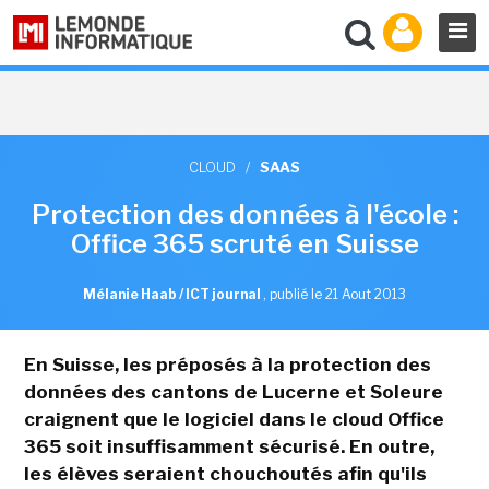
CLOUD
/
SAAS
Protection des données à l'école :
Office 365 scruté en Suisse
Mélanie Haab / ICT journal
,
publié le 21 Aout 2013
En Suisse, les préposés à la protection des
données des cantons de Lucerne et Soleure
craignent que le logiciel dans le cloud Office
365 soit insuffisamment sécurisé. En outre,
les élèves seraient chouchoutés afin qu'ils