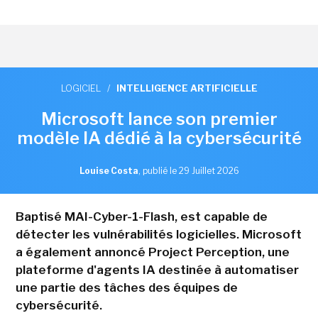
LOGICIEL
/
INTELLIGENCE ARTIFICIELLE
Microsoft lance son premier
modèle IA dédié à la cybersécurité
Louise Costa
,
publié le 29 Juillet 2026
Baptisé MAI-Cyber-1-Flash, est capable de
détecter les vulnérabilités logicielles. Microsoft
a également annoncé Project Perception, une
plateforme d'agents IA destinée à automatiser
une partie des tâches des équipes de
cybersécurité.