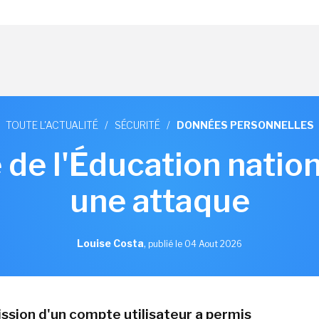
TOUTE L'ACTUALITÉ
/
SÉCURITÉ
/
DONNÉES PERSONNELLES
 de l'Éducation nation
une attaque
Louise Costa
,
publié le 04 Aout 2026
sion d'un compte utilisateur a permis