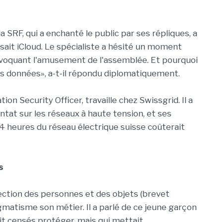
 la SRF, qui a enchanté le public par ses répliques, a
isait iCloud. Le spécialiste a hésité un moment
ovoquant l'amusement de l'assemblée. Et pourquoi
 données», a-t-il répondu diplomatiquement.
ion Security Officer, travaille chez Swissgrid. Il a
tat sur les réseaux à haute tension, et ses
4 heures du réseau électrique suisse coûterait
s
tection des personnes et des objets (brevet
matisme son métier. Il a parlé de ce jeune garçon
ait censés protéger, mais qui mettait