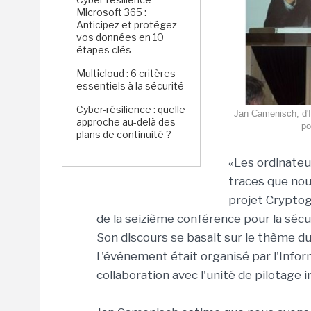
Microsoft 365 :
Anticipez et protégez
vos données en 10
étapes clés
Multicloud : 6 critères
essentiels à la sécurité
Cyber-résilience : quelle
Jan Camenisch, d'I
approche au-delà des
po
plans de continuité ?
«Les ordinateu
traces que nou
projet Cryptog
de la seizième conférence pour la sécur
Son discours se basait sur le thème du 
L'événement était organisé par l'Infor
collaboration avec l'unité de pilotage 