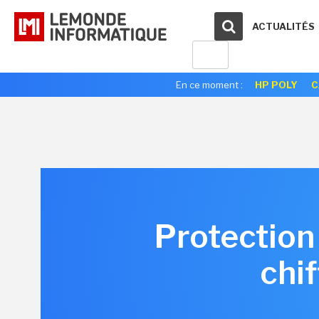
ACTUALITÉS
En ce moment :
HP POLY
C
Protection
chif