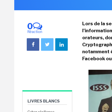
Lors de la s
0
l'informatio
Réaction
orateurs, do
Cryptography
notamment é
Facebook ou 
LIVRES BLANCS
Cyber-résilience