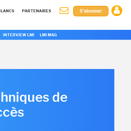
S'abonner
BLANCS
PARTENAIRES
INTERVIEW LMI
LMI MAG
chniques de
accès