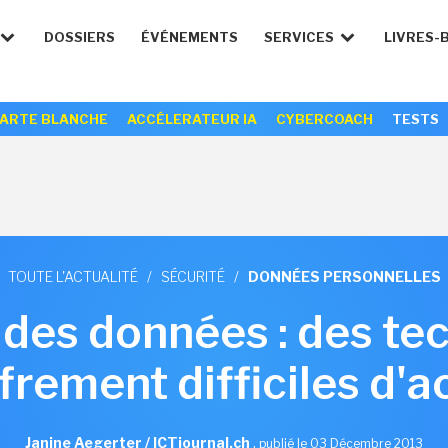
DOSSIERS
ÉVÉNEMENTS
SERVICES
LIVRES-
ARTE BLANCHE
ACCÉLERATEUR IA
CYBERCOACH
TESTS
TOUTE L'ACTUALITÉ
/
SÉCURITÉ
/
DONNÉES PERSONNELLES
 des données : des te
frement difficiles d'
Janine Aegerter / ICTjournal.ch
,
publié le 03 Décembre 2013