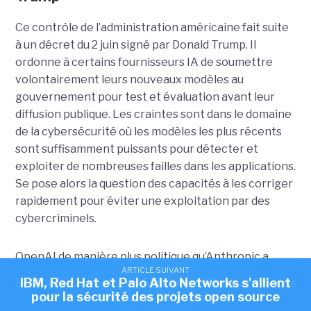
Ce contrôle de l’administration américaine fait suite
à un décret du 2 juin signé par Donald Trump. Il
ordonne à certains fournisseurs IA de soumettre
volontairement leurs nouveaux modèles au
gouvernement pour test et évaluation avant leur
diffusion publique. Les craintes sont dans le domaine
de la cybersécurité où les modèles les plus récents
sont suffisamment puissants pour détecter et
exploiter de nombreuses failles dans les applications.
Se pose alors la question des capacités à les corriger
rapidement pour éviter une exploitation par des
cybercriminels.
OpenAI de manière plus politique qu’Anthropic a
ARTICLE SUIVANT
ARTICLE SUIVANT
donc préféré jouer la prudence en acceptant de
Sous pression, OpenAI pourrait limiter l'accès
IBM, Red Hat et Palo Alto Networks s'allient
retarder le lancement officiel de GPT-5.6, qui promet
pour la sécurité des projets open source
au futur GPT-5.6
d’être une évolution majeure du LLM. Cette semaine,