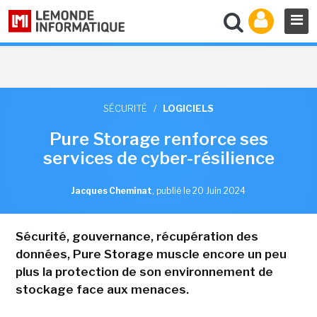
SÉCURITÉ
/
LOGICIELS
Pure Storage renforce ses
services de cyber-résilience
Jacques Cheminat
,
publié le 20 Juin 2024
Sécurité, gouvernance, récupération des
données, Pure Storage muscle encore un peu
plus la protection de son environnement de
stockage face aux menaces.