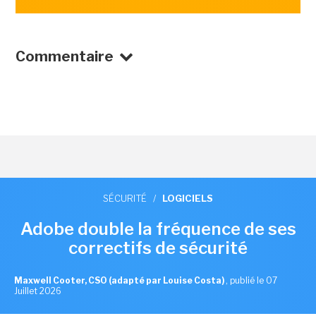
Commentaire
SÉCURITÉ
/
LOGICIELS
Adobe double la fréquence de ses
correctifs de sécurité
Maxwell Cooter, CSO (adapté par Louise Costa)
,
publié le 07
Juillet 2026