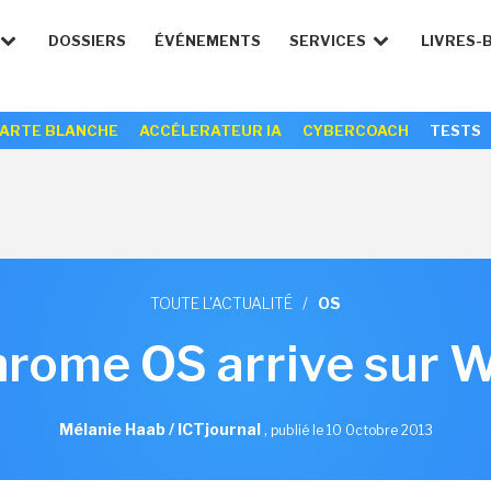
DOSSIERS
ÉVÉNEMENTS
SERVICES
LIVRES-
ARTE BLANCHE
ACCÉLERATEUR IA
CYBERCOACH
TESTS
TOUTE L'ACTUALITÉ
/
OS
rome OS arrive sur 
Mélanie Haab / ICTjournal
,
publié le 10 Octobre 2013