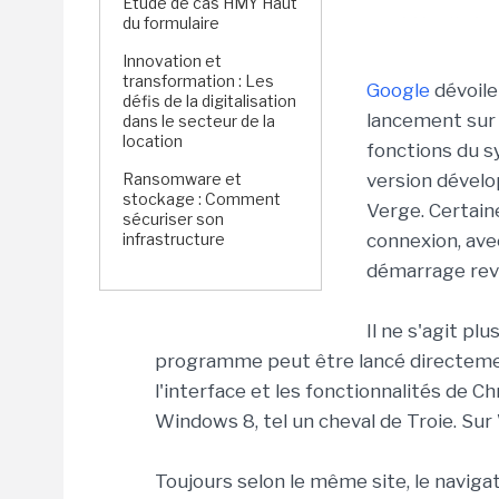
Étude de cas HMY Haut
du formulaire
Innovation et
transformation : Les
Google
dévoile
défis de la digitalisation
lancement sur
dans le secteur de la
location
fonctions du s
Ransomware et
version dévelo
stockage : Comment
Verge. Certain
sécuriser son
infrastructure
connexion, avec
démarrage rev
Il ne s'agit pl
programme peut être lancé directement
l'interface et les fonctionnalités de 
Windows 8, tel un cheval de Troie. Sur
Toujours selon le même site, le naviga