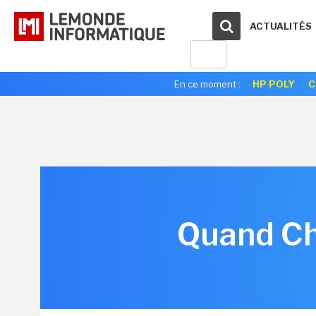
ACTUALITÉS
En ce moment :
HP POLY
C
Quand Ch