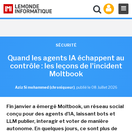
SÉCURITÉ
Quand les agents IA échappent au
contrôle : les leçons de l'incident
Moltbook
Aziz Si mohammed (chroniqueur)
,
publié le 08 Juillet 2026
Fin janvier a émergé Moltbook, un réseau social
conçu pour des agents d'IA, laissant bots et
LLM publier, interagir et voter de manière
autonome. En quelques jours, ce sont plus de