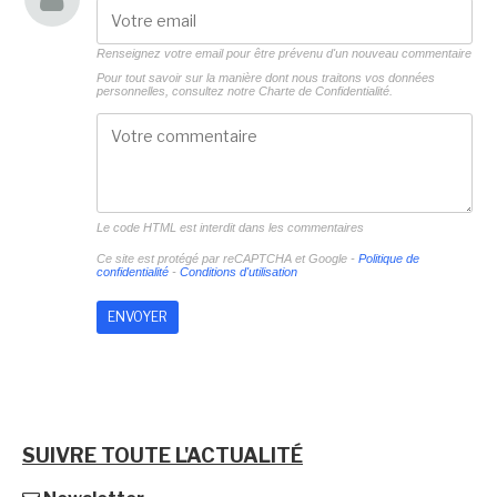
Renseignez votre email pour être prévenu d'un nouveau commentaire
Pour tout savoir sur la manière dont nous traitons vos données
personnelles, consultez notre
Charte de Confidentialité.
Le code HTML est interdit dans les commentaires
Ce site est protégé par reCAPTCHA et Google -
Politique de
confidentialité
-
Conditions d'utilisation
SUIVRE TOUTE L'ACTUALITÉ