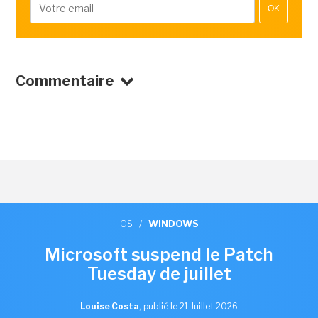
OK
Commentaire
OS
/
WINDOWS
Microsoft suspend le Patch
Tuesday de juillet
Louise Costa
,
publié le 21 Juillet 2026