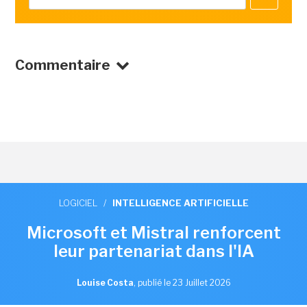
Commentaire
LOGICIEL
/
INTELLIGENCE ARTIFICIELLE
Microsoft et Mistral renforcent
leur partenariat dans l'IA
Louise Costa
,
publié le 23 Juillet 2026