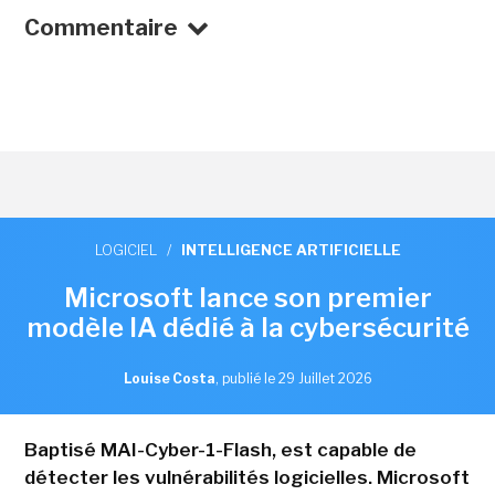
Commentaire
LOGICIEL
/
INTELLIGENCE ARTIFICIELLE
Microsoft lance son premier
modèle IA dédié à la cybersécurité
Louise Costa
,
publié le 29 Juillet 2026
Baptisé MAI-Cyber-1-Flash, est capable de
détecter les vulnérabilités logicielles. Microsoft