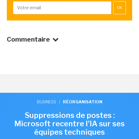
OK
Commentaire
BUSINESS
/
RÉORGANISATION
Suppressions de postes :
Microsoft recentre l'IA sur ses
équipes techniques