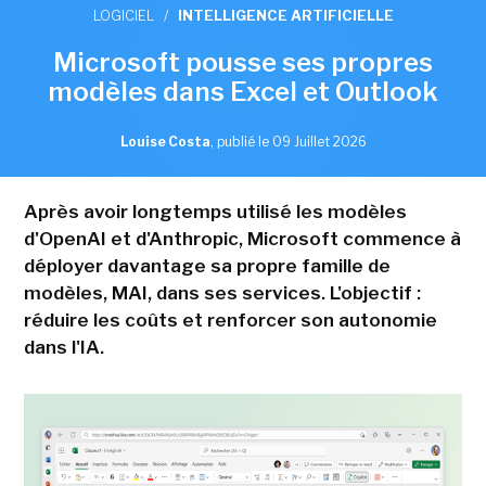
LOGICIEL
/
INTELLIGENCE ARTIFICIELLE
Microsoft pousse ses propres
modèles dans Excel et Outlook
Louise Costa
,
publié le 09 Juillet 2026
Après avoir longtemps utilisé les modèles
d'OpenAI et d'Anthropic, Microsoft commence à
déployer davantage sa propre famille de
modèles, MAI, dans ses services. L'objectif :
réduire les coûts et renforcer son autonomie
dans l'IA.