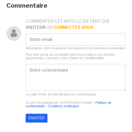
Commentaire
COMMENTER CET ARTICLE EN TANT QUE
VISITEUR
OU
CONNECTEZ-VOUS
Renseignez votre email pour être prévenu d'un nouveau commentaire
Pour tout savoir sur la manière dont nous traitons vos données
personnelles, consultez notre
Charte de Confidentialité.
Le code HTML est interdit dans les commentaires
Ce site est protégé par reCAPTCHA et Google -
Politique de
confidentialité
-
Conditions d'utilisation