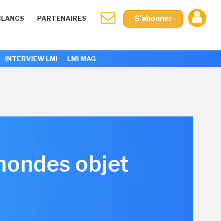
S'abonner
BLANCS
PARTENAIRES
INTERVIEW LMI
LMI MAG
mondes objet