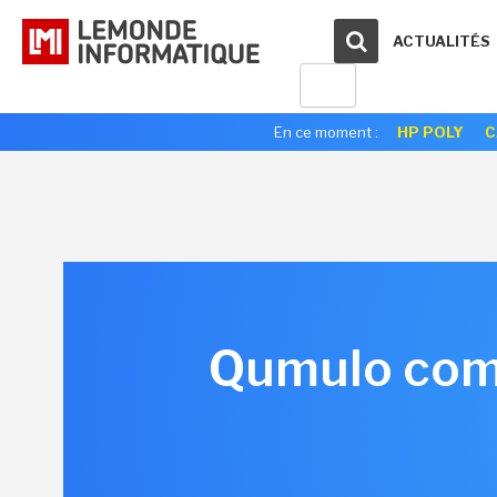
ACTUALITÉS
En ce moment :
HP POLY
C
Qumulo comb