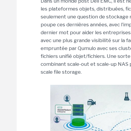
Dans un monde post Dell EMC, il est né
les plateformes objets, distribuées, fi
seulement une question de stockage mai
poupe ces dernières années, avec l’impul
dernier mot pour aider les entreprise
avec une plus grande visibilité sur la fa
empruntée par Qumulo avec ses clust
fichiers unifié objet/fichiers. Une sor
combinant scale-out et scale-up NAS p
scale file storage.