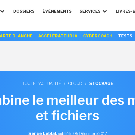
DOSSIERS
ÉVÉNEMENTS
SERVICES
LIVRES-
ARTE BLANCHE
ACCÉLERATEUR IA
CYBERCOACH
TESTS
TOUTE L'ACTUALITÉ
/
CLOUD
/
STOCKAGE
ine le meilleur des 
et fichiers
Serge Leblal
,
publié le 05 Décembre 2017