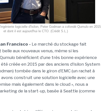
l'ingénierie logicielle d'Isilon, Peter Godman a cofondé Qumulo en 2015
et dont il est aujourd'hui le CTO. (Crédit S.L.)
San Francisco -
Le marché du stockage fait
rt belle aux nouveaux venus, même si les
Qumulo bénéficient d’une très bonne expérience
t été créée en 2015 par des anciens d’Isilon System
odman) tombée dans le giron d’EMC (un rachat à
s avons construit une solution logicielle avec une
emise mais également dans le cloud », nous a
rketing de la start-up, basée à Seattle (comme