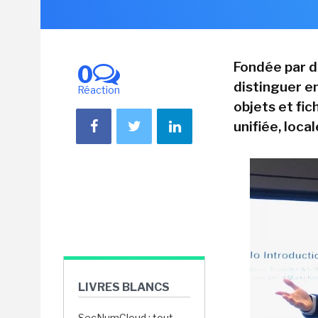
Fondée par d
0
distinguer e
Réaction
objets et fi
unifiée, local
LIVRES BLANCS
SecNumCloud : tout