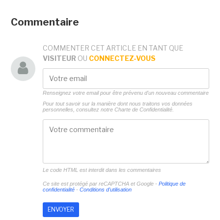
Commentaire
COMMENTER CET ARTICLE EN TANT QUE
VISITEUR
OU
CONNECTEZ-VOUS
Renseignez votre email pour être prévenu d'un nouveau commentaire
Pour tout savoir sur la manière dont nous traitons vos données
personnelles, consultez notre
Charte de Confidentialité.
Le code HTML est interdit dans les commentaires
Ce site est protégé par reCAPTCHA et Google -
Politique de
confidentialité
-
Conditions d'utilisation