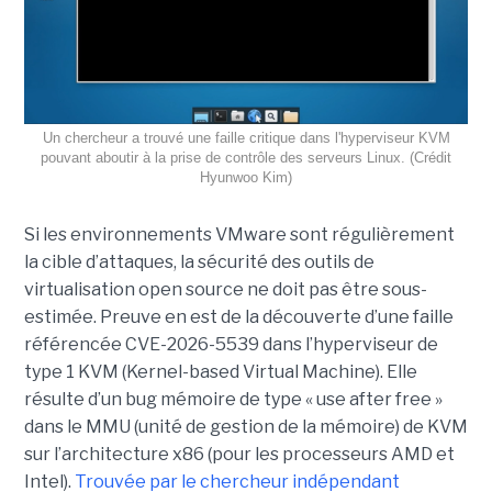
Un chercheur a trouvé une faille critique dans l'hyperviseur KVM
pouvant aboutir à la prise de contrôle des serveurs Linux. (Crédit
Hyunwoo Kim)
Si les environnements VMware sont régulièrement
la cible d’attaques, la sécurité des outils de
virtualisation open source ne doit pas être sous-
estimée. Preuve en est de la découverte d’une faille
référencée CVE-2026-5539 dans l’hyperviseur de
type 1 KVM (Kernel-based Virtual Machine). Elle
résulte d’un bug mémoire de type « use after free »
dans le MMU (unité de gestion de la mémoire) de KVM
sur l’architecture x86 (pour les processeurs AMD et
Intel).
Trouvée par le chercheur indépendant