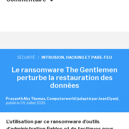
SÉCURITÉ
/
INTRUSION, HACKING ET PARE-FEU
Le ransomware The Gentlemen
perturbe la restauration des
données
Prasanth Aby Thomas, Computerworld (adapté par Jean Elyan)
,
publié le 09 Juillet 2026
L'utilisation par ce ransomware d'outils
d'administration fiables et de tactiques pour