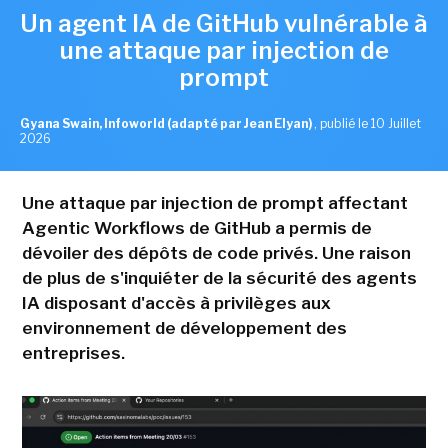
Un agent IA de GitHub vulnérable à
une attaque par injection de
prompt
Gyana Swain, Infoworld (adapté par Jean Elyan)
,
publié le 10 Juillet
2026
Une attaque par injection de prompt affectant
Agentic Workflows de GitHub a permis de
dévoiler des dépôts de code privés. Une raison
de plus de s'inquiéter de la sécurité des agents
IA disposant d'accès à privilèges aux
environnement de développement des
entreprises.