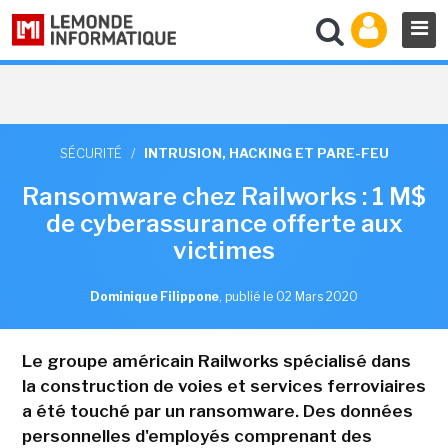
SÉCURITÉ
/
INTRUSION, HACKING ET PARE-FEU
Ransomware chez Railworks : 1 M$
de cyberassurance offerte aux
victimes
Dominique Filippone
,
publié le 02 Mars 2020
Le groupe américain Railworks spécialisé dans
la construction de voies et services ferroviaires
a été touché par un ransomware. Des données
personnelles d'employés comprenant des