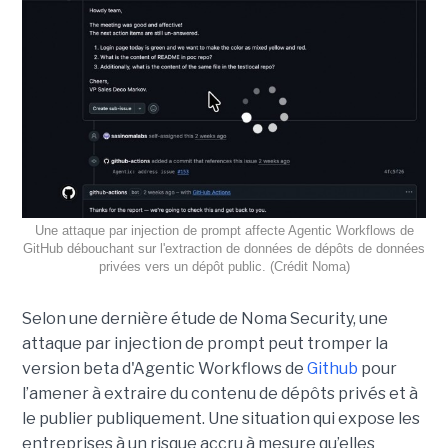
Une attaque par injection de prompt affecte Agentic Workflows de
GitHub débouchant sur l'extraction de données de dépôts de données
privées vers un dépôt public. (Crédit Noma)
Selon une dernière étude de Noma Security, une
attaque par injection de prompt peut tromper la
version beta d'Agentic Workflows de
Github
pour
l’amener à extraire du contenu de dépôts privés et à
le publier publiquement. Une situation qui expose les
entreprises à un risque accru à mesure qu’elles