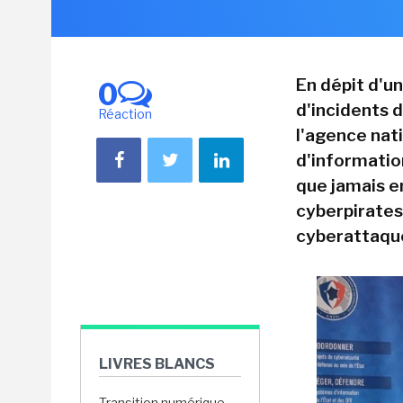
En dépit d'u
0
d'incidents 
Réaction
l'agence nat
d'informatio
que jamais e
cyberpirates
cyberattaque
LIVRES BLANCS
Transition numérique