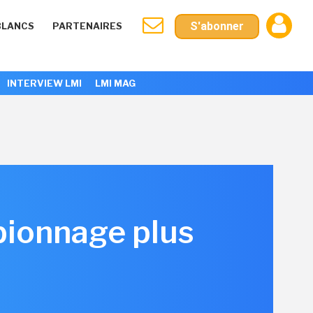
S'abonner
BLANCS
PARTENAIRES
INTERVIEW LMI
LMI MAG
pionnage plus