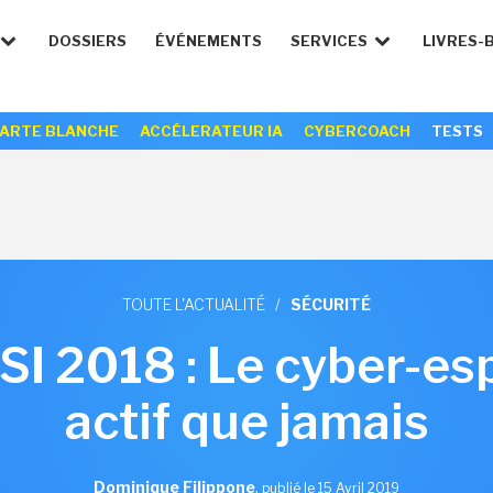
DOSSIERS
ÉVÉNEMENTS
SERVICES
LIVRES-
ARTE BLANCHE
ACCÉLERATEUR IA
CYBERCOACH
TESTS
TOUTE L'ACTUALITÉ
/
SÉCURITÉ
I 2018 : Le cyber-es
actif que jamais
Dominique Filippone
,
publié le 15 Avril 2019