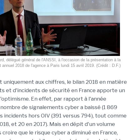
d, délégué général de l'ANSSI, à l'occasion de la présentation à la
 annuel 2018 de l'agence à Paris lundi 15 avril 2019. (Crédit : D.F.)
ent uniquement aux chiffres, le bilan 2018 en matière
s et d'incidents de sécurité en France apporte un
'optimisme. En effet, par rapport à l'année
 nombre de signalements cyber a baissé (1 869
s incidents hors OIV (391 versus 794), tout comme
018, et 20 en 2017). Mais en dépit d'un volume
s croire que le risque cyber a diminué en France,