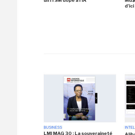
un ITSM dopé à l'IA
Md$ 
d'ic
BUSINESS
INTEL
LMI MAG 30 : La souveraineté
Alib