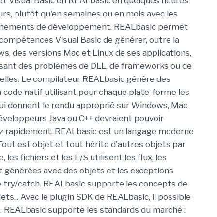
et Visual Basic en REALbasic en quelques heures
urs, plutôt qu'en semaines ou en mois avec les
nnements de développement. REALbasic permet
compétences Visual Basic de générer, outre la
s, des versions Mac et Linux de ses applications,
ssant des problèmes de DLL, de frameworks ou de
elles. Le compilateur REALbasic génère des
 code natif utilisant pour chaque plate-forme les
qui donnent le rendu approprié sur Windows, Mac
développeurs Java ou C++ devraient pouvoir
ez rapidement. REALbasic est un langage moderne
Tout est objet et tout hérite d'autres objets par
 les fichiers et les E/S utilisent les flux, les
t générées avec des objets et les exceptions
e try/catch. REALbasic supporte les concepts de
ts... Avec le plugin SDK de REALbasic, il possible
nt. REALbasic supporte les standards du marché :