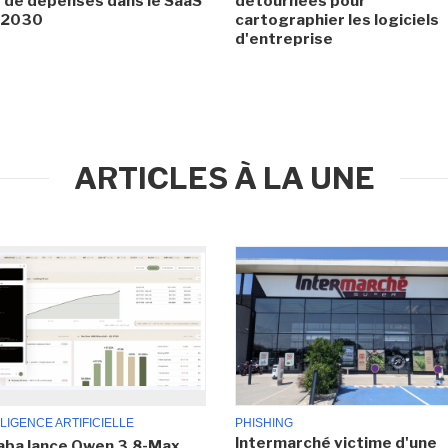
de dépenses dans le SaaS
détournées pour
i 2030
cartographier les logiciels
d'entreprise
ARTICLES À LA UNE
LIGENCE ARTIFICIELLE
PHISHING
Intermarché victime d'une
aba lance Qwen 3.8-Max