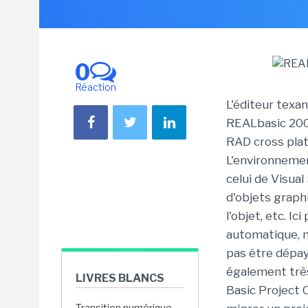
0
Réaction
L'éditeur texa
REALbasic 200
RAD cross pla
L'environneme
celui de Visual
d'objets graph
l'objet, etc. I
automatique, m
pas être dépay
également très
LIVRES BLANCS
Basic Project C
Transition numérique