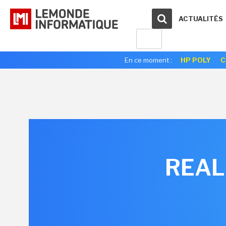
ACTUALITÉS
En ce moment :
HP POLY
C
REALb