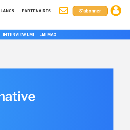
S'abonner
BLANCS
PARTENAIRES
INTERVIEW LMI
LMI MAG
native