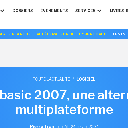
DOSSIERS
ÉVÉNEMENTS
SERVICES
LIVRES-
ARTE BLANCHE
ACCÉLERATEUR IA
CYBERCOACH
TESTS
TOUTE L'ACTUALITÉ
/
LOGICIEL
asic 2007, une alter
multiplateforme
Pierre Tran
,
publié le 24 Janvier 2007