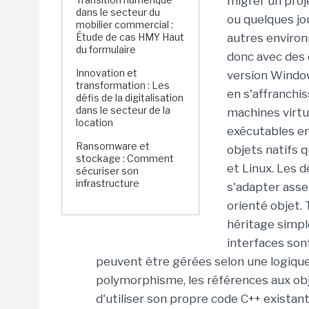
migrer un proj
dans le secteur du
ou quelques jo
mobilier commercial :
Étude de cas HMY Haut
autres enviro
du formulaire
donc avec des 
Innovation et
version Window
transformation : Les
en s'affranchi
défis de la digitalisation
dans le secteur de la
machines virtu
location
exécutables en
Ransomware et
objets natifs 
stockage : Comment
et Linux. Les 
sécuriser son
infrastructure
s'adapter ass
orienté objet. 
héritage simple,
interfaces son
peuvent être gérées selon une logiqu
polymorphisme, les références aux obje
d'utiliser son propre code C++ exista