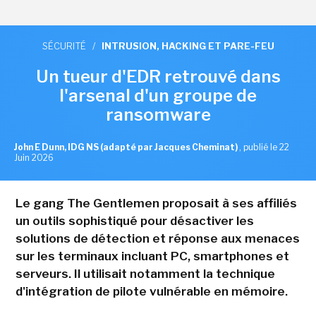
SÉCURITÉ
/
INTRUSION, HACKING ET PARE-FEU
Un tueur d'EDR retrouvé dans
l'arsenal d'un groupe de
ransomware
John E Dunn, IDG NS (adapté par Jacques Cheminat)
,
publié le 22
Juin 2026
Le gang The Gentlemen proposait à ses affiliés
un outils sophistiqué pour désactiver les
solutions de détection et réponse aux menaces
sur les terminaux incluant PC, smartphones et
serveurs. Il utilisait notamment la technique
d'intégration de pilote vulnérable en mémoire.