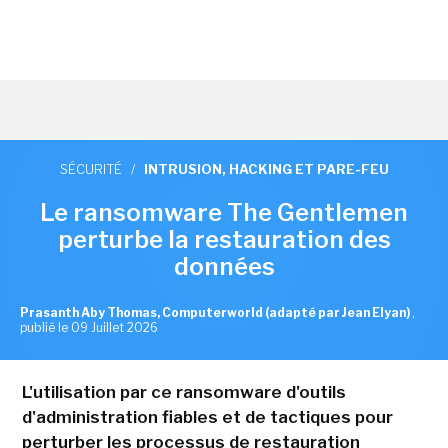
SÉCURITÉ
/
INTRUSION, HACKING ET PARE-FEU
Le ransomware The Gentlemen
perturbe la restauration des
données
Prasanth Aby Thomas, Computerworld (adapté par Jean Elyan)
,
publié le 09 Juillet 2026
L'utilisation par ce ransomware d'outils
d'administration fiables et de tactiques pour
perturber les processus de restauration