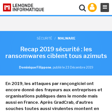
SÉCURITÉ
/
MALWARE
Recap 2019 sécurité : les
ransomwares ciblent tous azimuts
Dominique Filippone
,
publié le 23 Décembre 2019
En 2019, les attaques par rançongiciel ont
encore donné des frayeurs aux entreprises et
organisations publiques dans le monde mais
aussi en France. Après GradCrab, d'autres
souches toutes aussi virulentes montent en