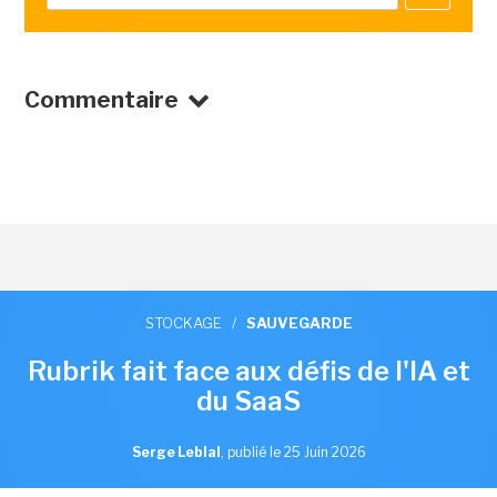
Commentaire
STOCKAGE
/
SAUVEGARDE
Rubrik fait face aux défis de l'IA et
du SaaS
Serge Leblal
,
publié le 25 Juin 2026