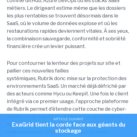
comme GitHub, Azure DevOps ou les stacks SaaS
métiers. Le dirigeant estime même que les dossiers
les plus rentables se trouvent désormais dans le
SaaS, où le volume de données explose et où les
restaurations rapides deviennent vitales. À ses yeux,
la combinaison sauvegarde, conformité et sobriété
financière crée un levier puissant.
Pour contourner la lenteur des projets sur site et
pallier ces nouvelles failles
systémiques, Rubrik donc mise sur la protection des
environnements SaaS. Un marché déjà défriché par
des acteurs comme Hycu ou Keepit.
Une fois le client
intégré via ce premier usage, l'approche plateforme
de Rubrik permet d'étendre cette couche de cyber-
résilience de manière transparente vers d'autres
ARTICLE SUIVANT
briques, qu'il s'agisse de conteneurs Kubernetes, de
ExaGrid tient la corde face aux géants du
stockage
code source sur GitHub ou d'infrastructures