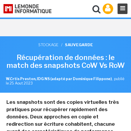
STOCKAGE
/
SAUVEGARDE
Récupération de données : le
match des snapshots CoW Vs RoW
W.Crtis Preston, IDG NS (adapté par Dominique Filippone)
,
publié
le 25 Aout 2023
Les snapshots sont des copies virtuelles très
pratiques pour récupérer rapidement des
données. Deux approches en copie et
redirection sur écriture cohabitent, chacune