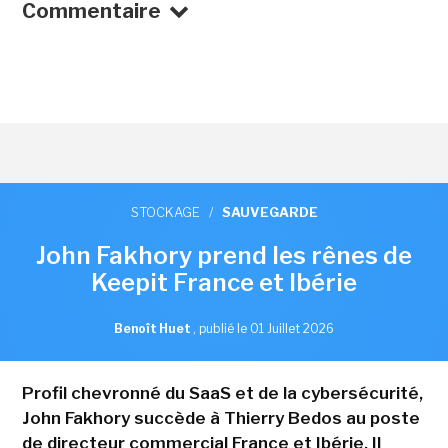
Commentaire
STOCKAGE
/
SAUVEGARDE
John Fakhory prend les rênes de
Keepit France et Ibérie
Benoît Huet
,
publié le 01 Juillet 2026
Profil chevronné du SaaS et de la cybersécurité,
John Fakhory succède à Thierry Bedos au poste
de directeur commercial France et Ibérie. Il