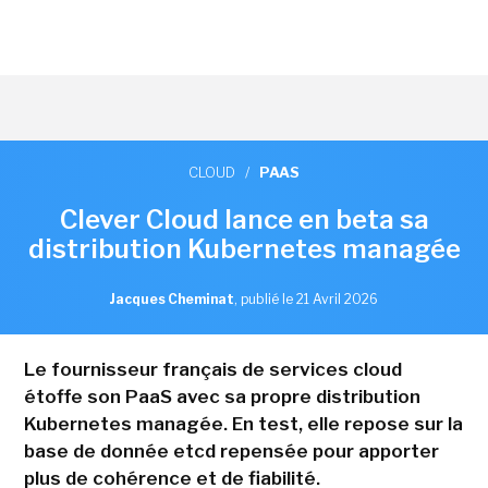
CLOUD
/
PAAS
Clever Cloud lance en beta sa
distribution Kubernetes managée
Jacques Cheminat
,
publié le 21 Avril 2026
Le fournisseur français de services cloud
étoffe son PaaS avec sa propre distribution
Kubernetes managée. En test, elle repose sur la
base de donnée etcd repensée pour apporter
plus de cohérence et de fiabilité.