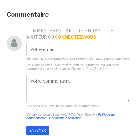
Commentaire
COMMENTER CET ARTICLE EN TANT QUE
VISITEUR
OU
CONNECTEZ-VOUS
Renseignez votre email pour être prévenu d'un nouveau commentaire
Pour tout savoir sur la manière dont nous traitons vos données
personnelles, consultez notre
Charte de Confidentialité.
Le code HTML est interdit dans les commentaires
Ce site est protégé par reCAPTCHA et Google -
Politique de
confidentialité
-
Conditions d'utilisation