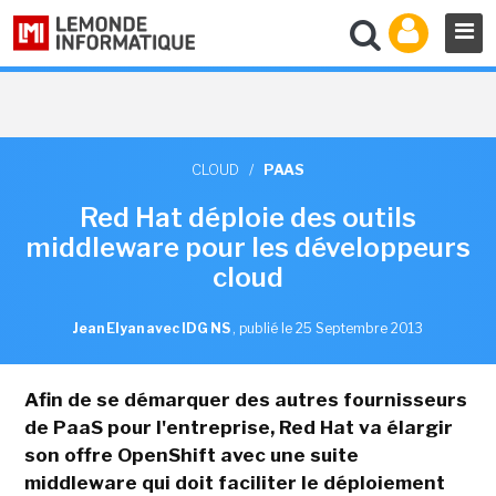
CLOUD
/
PAAS
Red Hat déploie des outils
middleware pour les développeurs
cloud
Jean Elyan avec IDG NS
,
publié le 25 Septembre 2013
Afin de se démarquer des autres fournisseurs
de PaaS pour l'entreprise, Red Hat va élargir
son offre OpenShift avec une suite
middleware qui doit faciliter le déploiement