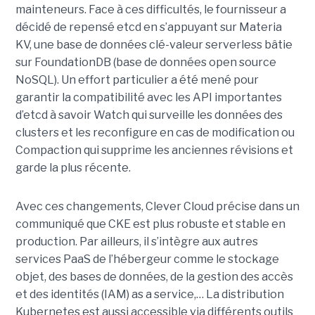
mainteneurs. Face à ces difficultés, le fournisseur a
décidé de repensé etcd en s’appuyant sur Materia
KV, une base de données clé-valeur serverless bâtie
sur FoundationDB (base de données open source
NoSQL). Un effort particulier a été mené pour
garantir la compatibilité avec les API importantes
d’etcd à savoir Watch qui surveille les données des
clusters et les reconfigure en cas de modification ou
Compaction qui supprime les anciennes révisions et
garde la plus récente.
Avec ces changements, Clever Cloud précise dans un
communiqué que CKE est plus robuste et stable en
production. Par ailleurs, il s’intègre aux autres
services PaaS de l’hébergeur comme le stockage
objet, des bases de données, de la gestion des accès
et des identités (IAM) as a service,… La distribution
Kubernetes est aussi accessible via différents outils