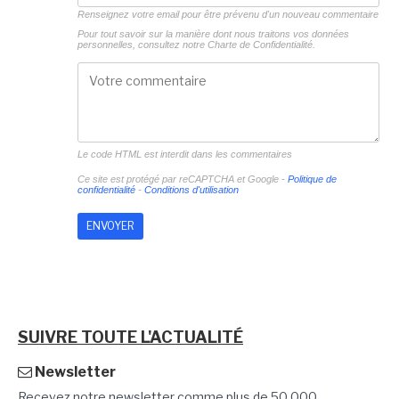
Renseignez votre email pour être prévenu d'un nouveau commentaire
Pour tout savoir sur la manière dont nous traitons vos données
personnelles, consultez notre
Charte de Confidentialité.
Le code HTML est interdit dans les commentaires
Ce site est protégé par reCAPTCHA et Google -
Politique de
confidentialité
-
Conditions d'utilisation
SUIVRE TOUTE L'ACTUALITÉ
Newsletter
Recevez notre newsletter comme plus de 50 000