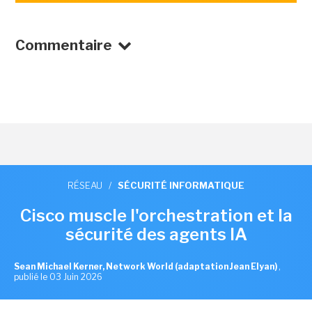
Commentaire
RÉSEAU
/
SÉCURITÉ INFORMATIQUE
Cisco muscle l'orchestration et la
sécurité des agents IA
Sean Michael Kerner, Network World (adaptation Jean Elyan)
,
publié le 03 Juin 2026