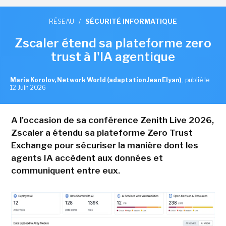
RÉSEAU
/
SÉCURITÉ INFORMATIQUE
Zscaler étend sa plateforme zero
trust à l'IA agentique
Maria Korolov, Network World (adaptation Jean Elyan)
,
publié le
12 Juin 2026
A l'occasion de sa conférence Zenith Live 2026,
Zscaler a étendu sa plateforme Zero Trust
Exchange pour sécuriser la manière dont les
agents IA accèdent aux données et
communiquent entre eux.