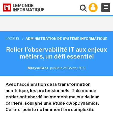
LOGICIEL
/
ADMINISTRATION DE SYSTÈME INFORMATIQUE
Relier l'observabilité IT aux enjeux
métiers, un défi essentiel
Maryse Gros
,
publié le 24 Février 2021
Avec l'accélération de la transformation
numérique, les professionnels IT du monde
entier ont abordé un moment majeur de leur
carrière, souligne une étude d'AppDynamics.
Celle-ci pointe notamment la « complexité