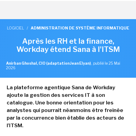
LOGICIEL
/
ADMINISTRATION DE SYSTÈME INFORMATIQUE
Après les RH et la finance,
Workday étend Sana à l'ITSM
Anirban Ghoshal, CIO (adaptation Jean Elyan)
,
publié le 25 Mai
2026
La plateforme agentique Sana de Workday
ajoute la gestion des services IT à son
catalogue. Une bonne orientation pour les
analystes qui pourrait néanmoins être freinée
par la concurrence bien établie des acteurs de
l'ITSM.