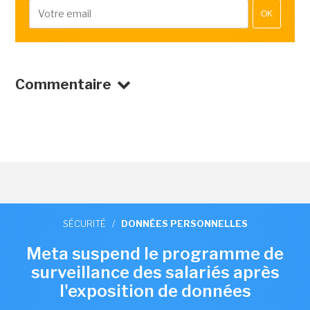
OK
Commentaire
SÉCURITÉ
/
DONNÉES PERSONNELLES
Meta suspend le programme de
surveillance des salariés après
l'exposition de données