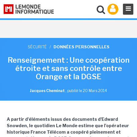
SÉCURITÉ
/
DONNÉES PERSONNELLES
Renseignement : Une coopération
étroite et sans contrôle entre
Orange et la DGSE
Jacques Cheminat
,
publié le 20 Mars 2014
A partir d'éléments issus des documents d'Edward
Snowden, le quotidien Le Monde estime que l'opérateur
historique France Télécom a coopéré pleinement et