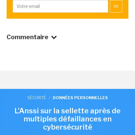
OK
Commentaire
SÉCURITÉ
/
DONNÉES PERSONNELLES
L'Anssi sur la sellette après de
multiples défaillances en
cybersécurité