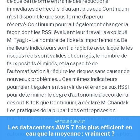
ce que cette offre entraîne des réductions
immédiates d’effectifs, d’autant plus que Continuum
n’est disponible que sous forme d’aperçu
réservé.
Continuum pourrait également changer la
façon dont les RSSI évaluent leur travail, a expliqué
M. Tyagi : « Le nombre de tickets importe moins. De
meilleurs indicateurs sont la rapidité avec laquelle les
risques réels sont validés et corrigés, le nombre de
faux positifs éliminés, et la capacité de
l’automatisation à réduire les risques sans causer de
nouveaux problèmes. »
Ces mêmes indicateurs
pourraient également servir de référence aux RSSI
pour déterminer le degré d’autonomie à accorder à
des outils tels que Continuum, a déclaré M. Chandak.
Les pratiques de la plupart des entreprises en
matière de données et de gouvernance ne sont pas
ARTICLE SUIVANT
encore prêtes pour une correction entièrement
Les datacenters AWS 7 fois plus efficient en
eau que la moyenne : vraiment ?
autonome, a-t-il ajouté, précisant que « la conception