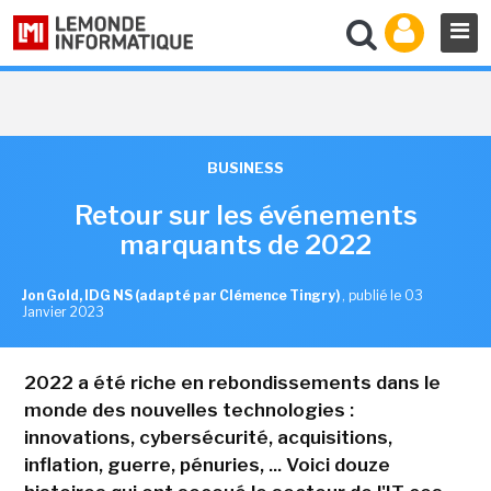
BUSINESS
Retour sur les événements
marquants de 2022
Jon Gold, IDG NS (adapté par Clémence Tingry)
,
publié le 03
Janvier 2023
2022 a été riche en rebondissements dans le
monde des nouvelles technologies :
innovations, cybersécurité, acquisitions,
inflation, guerre, pénuries, ... Voici douze