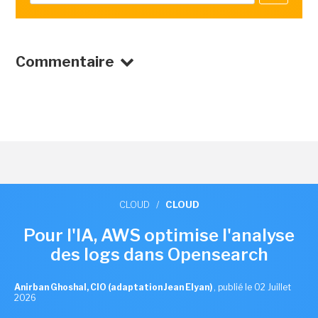
Commentaire
CLOUD
/
CLOUD
Pour l'IA, AWS optimise l'analyse
des logs dans Opensearch
Anirban Ghoshal, CIO (adaptation Jean Elyan)
,
publié le 02 Juillet
2026