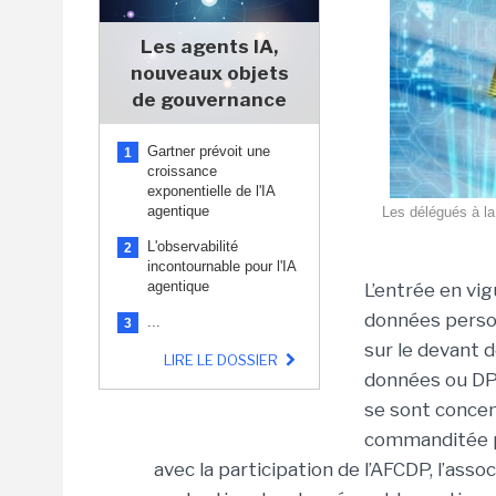
Les agents IA,
nouveaux objets
de gouvernance
Gartner prévoit une
1
croissance
exponentielle de l'IA
agentique
Les délégués à la
L'observabilité
2
incontournable pour l'IA
agentique
L’entrée en vi
données person
...
3
sur le devant d
LIRE LE DOSSIER
données ou DPO
se sont concen
commanditée pa
avec la participation de l’AFCDP, l’ass