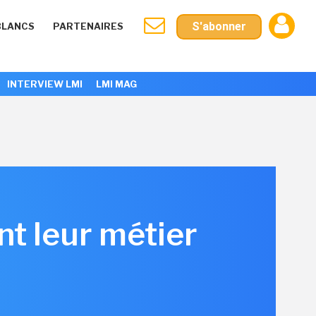
S'abonner
BLANCS
PARTENAIRES
INTERVIEW LMI
LMI MAG
 leur métier