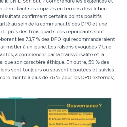
de la CNIL. Son but ? Comprendre les exigences et
n identifiant ses impacts en termes d’évolution
ésultats confirment certains points positifs
arité au sein de la communauté des DPO et une
et,
près des trois quarts des répondants sont
orroborent les 73,7 % des DPO qui recommanderaient
eur métier à un jeune. Les raisons évoquées ? Une
antes, à commencer par la transversalité et la
si que son caractère éthique.
En outre, 59 % des
ns sont toujours ou souvent écoutées et suivies
score monte à plus de 76 % pour les DPO externes).