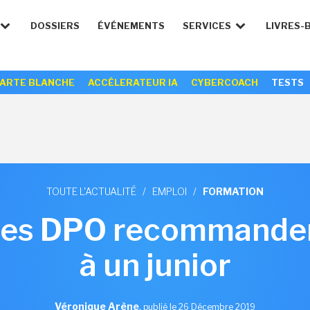
DOSSIERS
ÉVÉNEMENTS
SERVICES
LIVRES-
ARTE BLANCHE
ACCÉLERATEUR IA
CYBERCOACH
TESTS
TOUTE L'ACTUALITÉ
/
EMPLOI
/
FORMATION
es DPO recommandent
à un junior
Véronique Arène
,
publié le 26 Décembre 2019