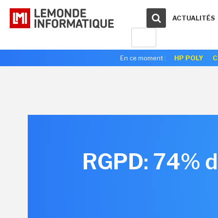
ACTUALITÉS
En ce moment :
HP POLY
C
RGPD: 74% d