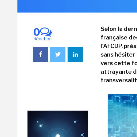
Selon la dern
0
française de
Réaction
l'AFCDP, prè
sans hésiter
vers cette f
attrayante d
transversali