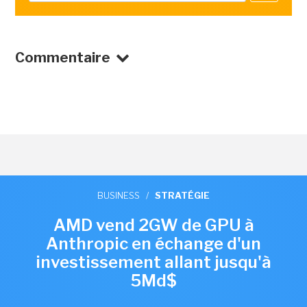
Commentaire
BUSINESS
/
STRATÉGIE
AMD vend 2GW de GPU à
Anthropic en échange d'un
investissement allant jusqu'à
5Md$