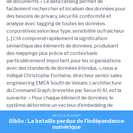
de documents. « Le data catalog permet de
facilement rechercher et localiser des données pour
des besoins de privacy, sécurité, conformité et
analyse avec tagging de toutes les données
corporatives selon leur type, sensibilité ou fraîcheur
[...] L'IA comprend rapidement la signification
sémantique des éléments de données, produisant
des mappings plus précis et contextuels
particulièrement important pour les organisations
avec des standards de données étendus. », nous a
indiqué Christophe Fontaine, directeur senior sales
engineering EMEA South de Veeam. L’architecture
du Command Graph, brevetée par Securiti AI, est la
suivante : « Pour chaque élément de données, le
système détermine un vecteur d'embedding de
référence qui définit la position sémantique de cet
ARTICLE SUIVANT
élément dans un espace vectoriel
Biblio : La bataille perdue de l'indépendance
numérique
multidimensionnel, et le stocke en association avec