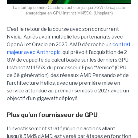
La start-up derrière Claude va acheter jusquà 2GW de capacité
énergétique en GPU Instinct MI455X. (Unsplash)
C’est le retour de la course avec son concurrent
Nvidia.
Après avoir multiplié les partenariats avec
OpenAI et Oracle en 2025, AMD décroche un
contrat
majeur avec Anthropic
, qui prévoit l’acquisition de 2
GW de capacité de calcul basée sur les derniers GPU
Instinct MI455X, du
processeur
Epyc
“Venice” (CPU
de 6è génération), des réseaux
AMD Pensando
et de
l’architecture Helios, avec une première mise en
service attendue au premier semestre 2027 avec un
objectif d’un gigawatt déployé.
Plus qu’un fournisseur de GPU
L’investissement stratégique en actions allant
jusqu’à 5Md$ d’AMD, est versé par étapes en fonction