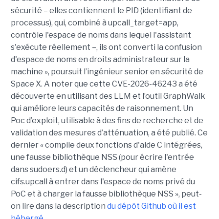
sécurité – elles contiennent le PID (identifiant de
processus), qui, combiné à upcall_target=app,
contrôle l'espace de noms dans lequel l'assistant
s'exécute réellement –, ils ont converti la confusion
d'espace de noms en droits administrateur sur la
machine », poursuit l’ingénieur senior en sécurité de
Space X. A noter que cette CVE-2026-46243 a été
découverte en utilisant des LLM et l’outil GraphWalk
qui améliore leurs capacités de raisonnement. Un
Poc d’exploit, utilisable à des fins de recherche et de
validation des mesures d’atténuation, a été publié. Ce
dernier « compile deux fonctions d'aide C intégrées,
une fausse bibliothèque NSS (pour écrire l'entrée
dans sudoers.d) et un déclencheur qui amène
cifs.upcall à entrer dans l'espace de noms privé du
PoC et à charger la fausse bibliothèque NSS », peut-
on lire dans la description
du dépôt Github où il est
hébergé
.