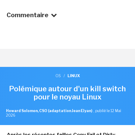
Commentaire
OS
/
LINUX
Polémique autour d'un kill switch
pour le noyau Linux
Howard Solomon, CSO (adaptation Jean Elyan)
,
publié le 12 Mai
2026
Après les récentes failles Copy Fail et Dirty