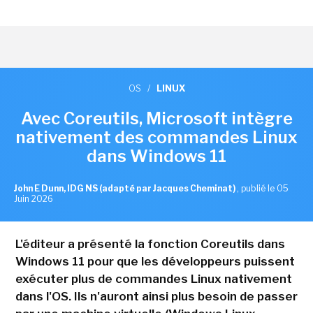
OS
/
LINUX
Avec Coreutils, Microsoft intègre
nativement des commandes Linux
dans Windows 11
John E Dunn, IDG NS (adapté par Jacques Cheminat)
,
publié le 05
Juin 2026
L'éditeur a présenté la fonction Coreutils dans
Windows 11 pour que les développeurs puissent
exécuter plus de commandes Linux nativement
dans l'OS. Ils n'auront ainsi plus besoin de passer