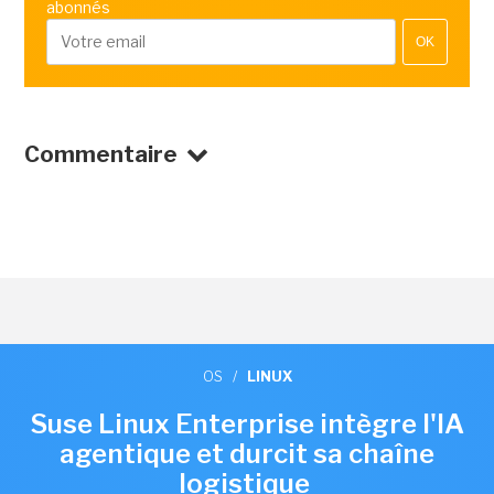
abonnés
OK
Commentaire
OS
/
LINUX
Suse Linux Enterprise intègre l'IA
agentique et durcit sa chaîne
logistique