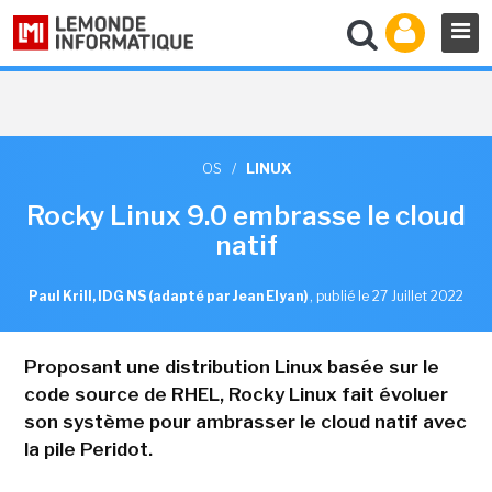
OS
/
LINUX
Rocky Linux 9.0 embrasse le cloud
natif
Paul Krill, IDG NS (adapté par Jean Elyan)
,
publié le 27 Juillet 2022
Proposant une distribution Linux basée sur le
code source de RHEL, Rocky Linux fait évoluer
son système pour ambrasser le cloud natif avec
la pile Peridot.