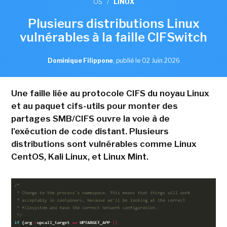
OS
/
LINUX
Plusieurs distributions Linux
vulnérables à la faille CIFSwitch
Dominique Filippone
,
publié le 02 Juin 2026
Une faille liée au protocole CIFS du noyau Linux
et au paquet cifs-utils pour monter des
partages SMB/CIFS ouvre la voie à de
l'exécution de code distant. Plusieurs
distributions sont vulnérables comme Linux
CentOS, Kali Linux, et Linux Mint.