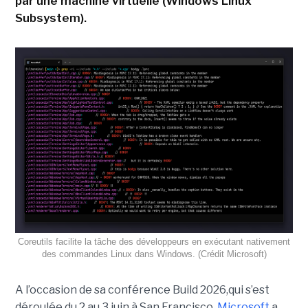
par une machine virtuelle (Windows Linux
Subsystem).
Coreutils facilite la tâche des développeurs en exécutant nativement
des commandes Linux dans Windows. (Crédit Microsoft)
A l’occasion de sa conférence Build 2026,qui s’est
déroulée du 2 au 3 juin à San Francisco,
Microsoft
a