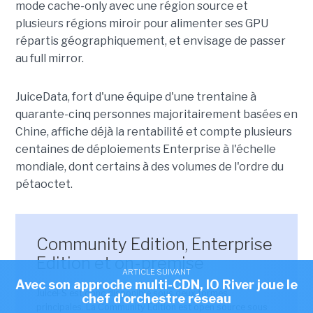
mode cache-only avec une région source et
plusieurs régions miroir pour alimenter ses GPU
répartis géographiquement, et envisage de passer
au full mirror.
JuiceData, fort d'une équipe d'une trentaine à
quarante-cinq personnes majoritairement basées en
Chine, affiche déjà la rentabilité et compte plusieurs
centaines de déploiements Enterprise à l'échelle
mondiale, dont certains à des volumes de l'ordre du
pétaoctet.
Community Edition, Enterprise
Edition et on-premise
ARTICLE SUIVANT
Avec son approche multi-CDN, IO River joue le
JuiceFS est donc disponible sous deux formes
chef d'orchestre réseau
principales. La Community Edition est open source sous