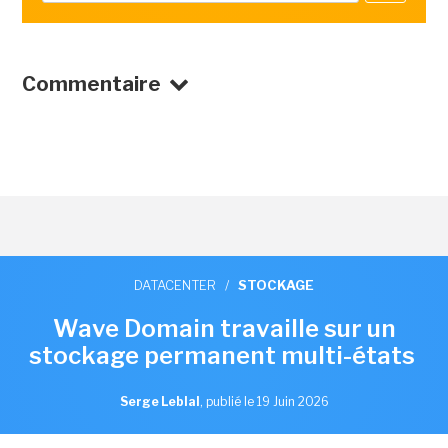
Commentaire
DATACENTER
/
STOCKAGE
Wave Domain travaille sur un
stockage permanent multi-états
Serge Leblal
,
publié le 19 Juin 2026