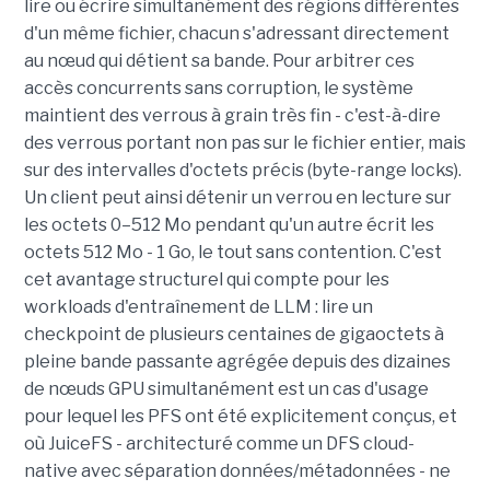
lire ou écrire simultanément des régions différentes
d'un même fichier, chacun s'adressant directement
au nœud qui détient sa bande. Pour arbitrer ces
accès concurrents sans corruption, le système
maintient des verrous à grain très fin - c'est-à-dire
des verrous portant non pas sur le fichier entier, mais
sur des intervalles d'octets précis (byte-range locks).
Un client peut ainsi détenir un verrou en lecture sur
les octets 0–512 Mo pendant qu'un autre écrit les
octets 512 Mo - 1 Go, le tout sans contention. C'est
cet avantage structurel qui compte pour les
workloads d'entraînement de LLM : lire un
checkpoint de plusieurs centaines de gigaoctets à
pleine bande passante agrégée depuis des dizaines
de nœuds GPU simultanément est un cas d'usage
pour lequel les PFS ont été explicitement conçus, et
où JuiceFS - architecturé comme un DFS cloud-
native avec séparation données/métadonnées - ne