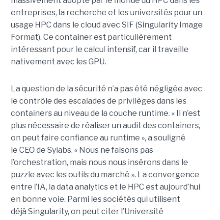
massivement adopté par le monde du
HPC
dans les
entreprises, la recherche et les universités pour un
usage
HPC
dans le cloud avec SIF
(
Singularity
Image
Format)
.
Ce container est particulièrement
intéressant pour le calcul intensif, car il travaille
nativement avec les
GPU
.
La question de la sécurité n’a pas été négligée avec
le contrôle des escalades de privilèges dans les
containers au niveau de la couche
runtime
.
« Il n’est
plus nécessaire de réaliser un audit des containers,
on peut faire confiance au
runtime
», a souligné
le
CEO
de
Sylabs
.
« Nous ne faisons pas
l’orchestration, mais nous nous insérons dans le
puzzle avec les outils du marché ».
La convergence
entre l’IA, la data analytics et le HPC est aujourd’hui
en bonne voie.
Parmi les sociétés qui utilisent
déjà
Singularity
, on peut citer l’Université