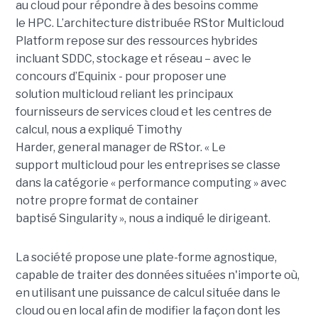
au
cloud
pour répondre à des besoins comme
le
HPC
.
L’architecture distribuée RStor Multicloud
Platform repose sur des ressources hybrides
incluant
SDDC
, stockage et réseau
–
avec le
concours d’
Equinix
- pour proposer une
solution
multicloud
reliant les principaux
fournisseurs de services
cloud
et les centres de
calcul, nous
a expliqué
Timothy
Harder,
general
manager de
RStor
.
« Le
support
multicloud
pour les entreprises se classe
dans la catégorie « performance
computing
» avec
notre propre format de container
baptisé
Singularity
», nous a indiqué le dirigeant.
La société propose une plate-forme agnostique,
capable de traiter des données situées n'importe où,
en utilisant une puissance de calcul située dans le
cloud ou en local afin de modifier la façon dont les