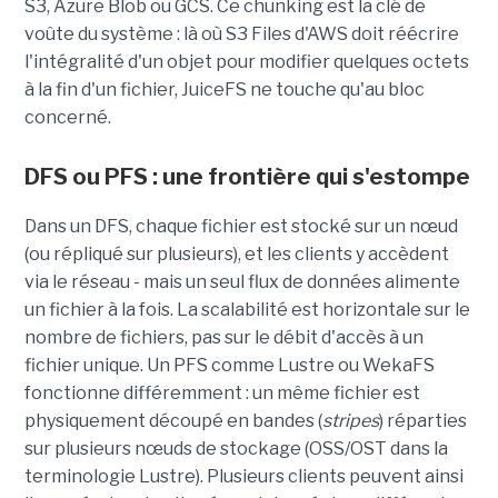
S3, Azure Blob ou GCS. Ce chunking est la clé de
voûte du système : là où S3 Files d'AWS doit réécrire
l'intégralité d'un objet pour modifier quelques octets
à la fin d'un fichier, JuiceFS ne touche qu'au bloc
concerné.
DFS ou PFS : une frontière qui s'estompe
Dans un DFS, chaque fichier est stocké sur un nœud
(ou répliqué sur plusieurs), et les clients y accèdent
via le réseau - mais un seul flux de données alimente
un fichier à la fois. La scalabilité est horizontale sur le
nombre de fichiers, pas sur le débit d'accès à un
fichier unique. Un PFS comme Lustre ou WekaFS
fonctionne différemment : un même fichier est
physiquement découpé en bandes (
stripes
) réparties
sur plusieurs nœuds de stockage (OSS/OST dans la
terminologie Lustre). Plusieurs clients peuvent ainsi