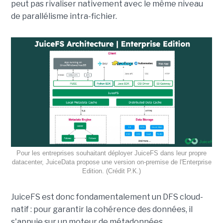
peut pas rivaliser nativement avec le même niveau
de parallélisme intra-fichier.
Pour les entreprises souhaitant déployer JuiceFS dans leur propre
datacenter, JuiceData propose une version on-premise de l'Enterprise
Edition. (Crédit P.K.)
JuiceFS est donc fondamentalement un DFS cloud-
natif : pour garantir la cohérence des données, il
s'appuie sur un moteur de métadonnées